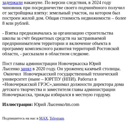
задержали
накануне. По версии следствия, в 2024 году
чиновник при посредничестве своего подчинённого получил
от застройщика взятку: земельный участок, на котором был
построен жилой дом. Общая стоимость недвижимости – более
8 млн рублей.
- Взятка предназначалась за организацию строительства
школы за счёт бюджетных средств на застраиваемой
предпринимателем территории и включение объекта в
программу комплексного развития территорий Ростовской
области, - рассказали в областном следкоме.
Пост главы администрации Новочеркасска Юрий
Лысенко
занял
в 2020 году. Он уроженец казачьей столицы.
Окончил Новочеркасский государственный технический
университет (ныне – ЮРГПУ (НПИ). Работал в
«Новочеркасской ГРЭС»,занимал должности директора дома
детского творчества и заместителя главы администрации
Новочеркасска, трижды избирался в местную гордуму.
Иллюстрация:
Юрий Лысенко/tm.com
Подпишитесь на нас в
MAX
,
Telegram
.