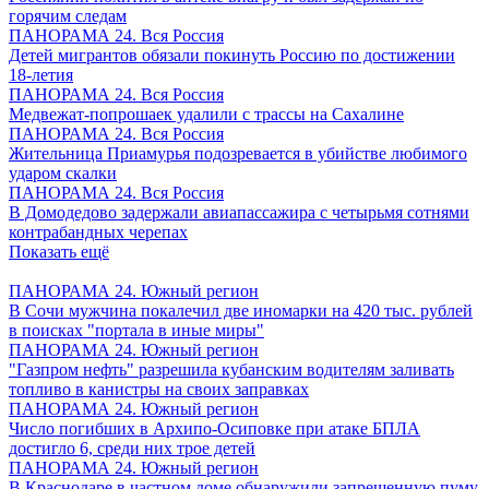
горячим следам
ПАНОРАМА 24. Вся Россия
Детей мигрантов обязали покинуть Россию по достижении
18-летия
ПАНОРАМА 24. Вся Россия
Медвежат-попрошаек удалили с трассы на Сахалине
ПАНОРАМА 24. Вся Россия
Жительница Приамурья подозревается в убийстве любимого
ударом скалки
ПАНОРАМА 24. Вся Россия
В Домодедово задержали авиапассажира с четырьмя сотнями
контрабандных черепах
Показать ещё
ПАНОРАМА 24. Южный регион
В Сочи мужчина покалечил две иномарки на 420 тыс. рублей
в поисках "портала в иные миры"
ПАНОРАМА 24. Южный регион
"Газпром нефть" разрешила кубанским водителям заливать
топливо в канистры на своих заправках
ПАНОРАМА 24. Южный регион
Число погибших в Архипо-Осиповке при атаке БПЛА
достигло 6, среди них трое детей
ПАНОРАМА 24. Южный регион
В Краснодаре в частном доме обнаружили запрещенную пуму