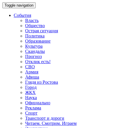
Toggle navigation
События
Власть
Общество
Острая ситуация
Политика
Образование
Культура
Скандалы
Прогноз
Отклик есть!
СВО
Армия
Афиша
Глядя из Ростова
Город
ЖКХ
Наука
Официально
Реклама
Спорт
Транспорт и дороги
Читаем. Смотрим. Играем