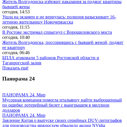
Житель Волгодонска избежит наказания за поджог квартиры
бывшей жены
сегодня, 14:53
Ушла на экзамен и не вернулась: полиция разыскивает 16-
летнюю жительницу Новочеркасска
сегодня, 11:15
В Ростове экстремал спрыгнул с Ворошиловского моста
сегодня, 10:40
Житель Волгодонска, поссорившись с бывшей женой, поджег
ее квартиру
сегодня, 06:46
БПЛА атаковали 5 районов Ростовской области и
Таганрогский залив
Показать ещё
Панорама
24
ПАНОРАМА 24. Мир
Мусорная компания помогла итальянцу найти выброшенный
по ошибке лотерейный билет с выигрышем в миллион
долларов
ПАНОРАМА 24. Мир
Завление Китая о выпуске своих серийных DUV-литографов
для производства микросхем обвалило акции NVidia