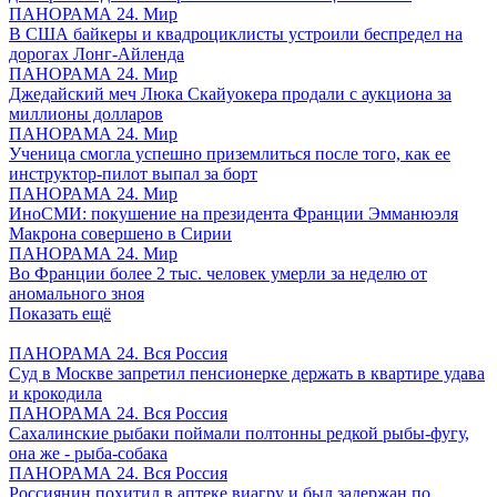
ПАНОРАМА 24. Мир
В США байкеры и квадроциклисты устроили беспредел на
дорогах Лонг-Айленда
ПАНОРАМА 24. Мир
Джедайский меч Люка Скайуокера продали с аукциона за
миллионы долларов
ПАНОРАМА 24. Мир
Ученица смогла успешно приземлиться после того, как ее
инструктор-пилот выпал за борт
ПАНОРАМА 24. Мир
ИноСМИ: покушение на президента Франции Эмманюэля
Макрона совершено в Сирии
ПАНОРАМА 24. Мир
Во Франции более 2 тыс. человек умерли за неделю от
аномального зноя
Показать ещё
ПАНОРАМА 24. Вся Россия
Суд в Москве запретил пенсионерке держать в квартире удава
и крокодила
ПАНОРАМА 24. Вся Россия
Сахалинские рыбаки поймали полтонны редкой рыбы-фугу,
она же - рыба-собака
ПАНОРАМА 24. Вся Россия
Россиянин похитил в аптеке виагру и был задержан по