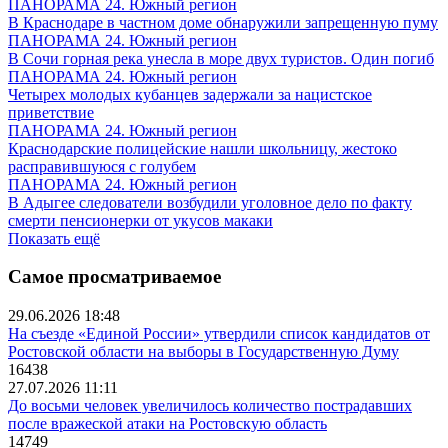
ПАНОРАМА 24. Южный регион
В Краснодаре в частном доме обнаружили запрещенную пуму
ПАНОРАМА 24. Южный регион
В Сочи горная река унесла в море двух туристов. Один погиб
ПАНОРАМА 24. Южный регион
Четырех молодых кубанцев задержали за нацистское
приветствие
ПАНОРАМА 24. Южный регион
Краснодарские полицейские нашли школьницу, жестоко
расправившуюся с голубем
ПАНОРАМА 24. Южный регион
В Адыгее следователи возбудили уголовное дело по факту
смерти пенсионерки от укусов макаки
Показать ещё
Самое просматриваемое
29.06.2026 18:48
На съезде «Единой России» утвердили список кандидатов от
Ростовской области на выборы в Государственную Думу
16438
27.07.2026 11:11
До восьми человек увеличилось количество пострадавших
после вражеской атаки на Ростовскую область
14749