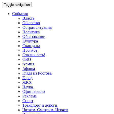
Toggle navigation
События
Власть
Общество
Острая ситуация
Политика
Образование
Культура
Скандалы
Прогноз
Отклик есть!
СВО
Армия
Афиша
Глядя из Ростова
Город
ЖКХ
Наука
Официально
Реклама
Спорт
Транспорт и дороги
Читаем. Смотрим. Играем