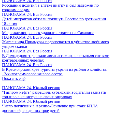
ПАНОРАМА 24. Вся Россия
Россиянин похитил в аптеке виагру и был задержан по
горячим следам
ПАНОРАМА 24. Вся Россия
Детей мигрантов обязали покинуть Россию по достижении
18-летия
ПАНОРАМА 24. Вся Россия
Медвежат-попрошаек удалили с трассы на Сахалине
ПАНОРАМА 24. Вся Россия
Жительница Приамурья подозревается в убийстве любимого
ударом скалки
ПАНОРАМА 24. Вся Россия
В Домодедово задержали авиапассажира с четырьмя сотнями
контрабандных черепах
ПАНОРАМА 24. Вся Россия
В Красноярском крае туристы украли из рыбного хозяйства
12-килограммового живого осетра
Показать ещё
ПАНОРАМА 24. Южный регион
"Газпром нефть" разрешила кубанским водителям заливать
топливо в канистры на своих заправках
ПАНОРАМА 24. Южный регион
Число погибших в Архипо-Осиповке при атаке БПЛА
достигло 6, среди них трое детей