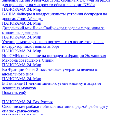
Завление Китая о выпуске своих серийных DUV-литографов
для производства микросхем обвалило акции NVidia
ПАНОРАМА 24. Мир
В США байкеры и квадроциклисты устроили беспредел на
дорогах Лонг-Айленда
ПАНОРАМА 24. Мир
Джедайский меч Люка Скайуокера продали с аукциона за
миллионы долларов
ПАНОРАМА 24. Мир
Ученица смогла успешно приземлиться после того, как ее
инструктор-пилот выпал за борт
ПАНОРАМА 24. Мир
ИноСМИ: покушение на президента Франции Эмманюэля
Макрона совершено в Сирии
ПАНОРАМА 24. Мир
Во Франции более 2 тыс. человек умерли за неделю от
аномального зноя
ПАНОРАМА 24. Мир
В Таиланде 11-летний мальчик угнал машину и задавил
девятерых монахов
Показать ещё
ПАНОРАМА 24. Вся Россия
Сахалинские рыбаки поймали полтонны редкой рыбы-фугу,
она же - рыба-собака