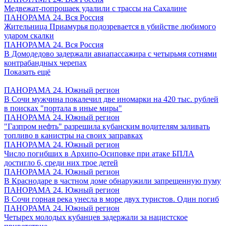
Медвежат-попрошаек удалили с трассы на Сахалине
ПАНОРАМА 24. Вся Россия
Жительница Приамурья подозревается в убийстве любимого
ударом скалки
ПАНОРАМА 24. Вся Россия
В Домодедово задержали авиапассажира с четырьмя сотнями
контрабандных черепах
Показать ещё
ПАНОРАМА 24. Южный регион
В Сочи мужчина покалечил две иномарки на 420 тыс. рублей
в поисках "портала в иные миры"
ПАНОРАМА 24. Южный регион
"Газпром нефть" разрешила кубанским водителям заливать
топливо в канистры на своих заправках
ПАНОРАМА 24. Южный регион
Число погибших в Архипо-Осиповке при атаке БПЛА
достигло 6, среди них трое детей
ПАНОРАМА 24. Южный регион
В Краснодаре в частном доме обнаружили запрещенную пуму
ПАНОРАМА 24. Южный регион
В Сочи горная река унесла в море двух туристов. Один погиб
ПАНОРАМА 24. Южный регион
Четырех молодых кубанцев задержали за нацистское