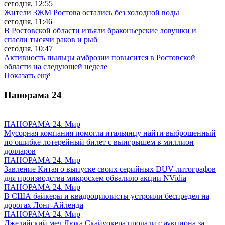
сегодня, 12:55
Жители ЗЖМ Ростова остались без холодной воды
сегодня, 11:46
В Ростовской области изъяли браконьерские ловушки и
спасли тысячи раков и рыб
сегодня, 10:47
Активность пыльцы амброзии повысится в Ростовской
области на следующей неделе
Показать ещё
Панорама
24
ПАНОРАМА 24. Мир
Мусорная компания помогла итальянцу найти выброшенный
по ошибке лотерейный билет с выигрышем в миллион
долларов
ПАНОРАМА 24. Мир
Завление Китая о выпуске своих серийных DUV-литографов
для производства микросхем обвалило акции NVidia
ПАНОРАМА 24. Мир
В США байкеры и квадроциклисты устроили беспредел на
дорогах Лонг-Айленда
ПАНОРАМА 24. Мир
Джедайский меч Люка Скайуокера продали с аукциона за