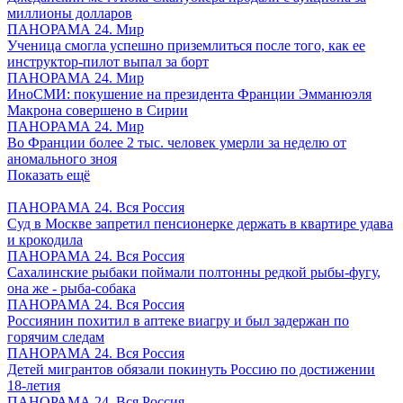
миллионы долларов
ПАНОРАМА 24. Мир
Ученица смогла успешно приземлиться после того, как ее
инструктор-пилот выпал за борт
ПАНОРАМА 24. Мир
ИноСМИ: покушение на президента Франции Эмманюэля
Макрона совершено в Сирии
ПАНОРАМА 24. Мир
Во Франции более 2 тыс. человек умерли за неделю от
аномального зноя
Показать ещё
ПАНОРАМА 24. Вся Россия
Суд в Москве запретил пенсионерке держать в квартире удава
и крокодила
ПАНОРАМА 24. Вся Россия
Сахалинские рыбаки поймали полтонны редкой рыбы-фугу,
она же - рыба-собака
ПАНОРАМА 24. Вся Россия
Россиянин похитил в аптеке виагру и был задержан по
горячим следам
ПАНОРАМА 24. Вся Россия
Детей мигрантов обязали покинуть Россию по достижении
18-летия
ПАНОРАМА 24. Вся Россия