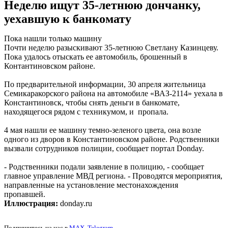
Неделю ищут 35-летнюю дончанку,
уехавшую к банкомату
Пока нашли только машину
Почти неделю разыскивают 35-летнюю Светлану Казинцеву.
Пока удалось отыскать ее автомобиль, брошенный в
Контантиновском районе.
По предварительной информации, 30 апреля жительница
Семикаракорского района на автомобиле «ВАЗ-2114» уехала в
Константиновск, чтобы снять деньги в банкомате,
находящегося рядом с техникумом, и пропала.
4 мая нашли ее машину темно-зеленого цвета, она возле
одного из дворов в Константиновском районе. Родственники
вызвали сотрудников полиции, сообщает портал Donday.
- Родственники подали заявление в полицию, - сообщает
главное управление МВД региона. - Проводятся мероприятия,
направленные на установление местонахождения
пропавшей.
Иллюстрация:
donday.ru
Подпишитесь на нас в
MAX
,
Telegram
.