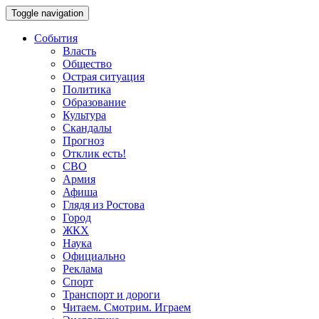
Toggle navigation
События
Власть
Общество
Острая ситуация
Политика
Образование
Культура
Скандалы
Прогноз
Отклик есть!
СВО
Армия
Афиша
Глядя из Ростова
Город
ЖКХ
Наука
Официально
Реклама
Спорт
Транспорт и дороги
Читаем. Смотрим. Играем