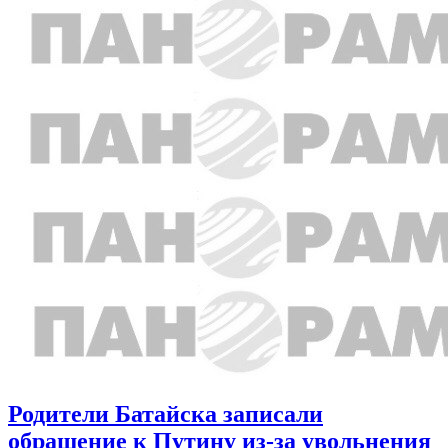
Родители Батайска записали
обращение к Путину из-за увольнения