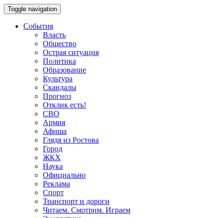
Toggle navigation
События
Власть
Общество
Острая ситуация
Политика
Образование
Культура
Скандалы
Прогноз
Отклик есть!
СВО
Армия
Афиша
Глядя из Ростова
Город
ЖКХ
Наука
Официально
Реклама
Спорт
Транспорт и дороги
Читаем. Смотрим. Играем