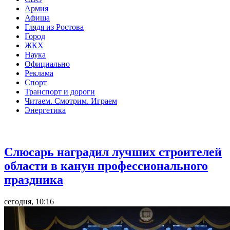
Армия
Афиша
Глядя из Ростова
Город
ЖКХ
Наука
Официально
Реклама
Спорт
Транспорт и дороги
Читаем. Смотрим. Играем
Энергетика
Общество
Слюсарь наградил лучших строителей
области в канун профессионального
праздника
сегодня, 10:16