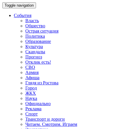
Toggle navigation
События
Власть
Общество
Острая ситуация
Политика
Образование
Культура
Скандалы
Прогноз
Отклик есть!
СВО
Армия
Афиша
Глядя из Ростова
Город
ЖКХ
Наука
Официально
Реклама
Спорт
Транспорт и дороги
Читаем. Смотрим. Играем