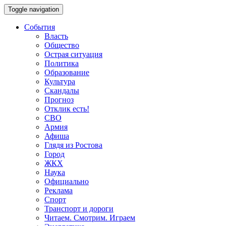
Toggle navigation
События
Власть
Общество
Острая ситуация
Политика
Образование
Культура
Скандалы
Прогноз
Отклик есть!
СВО
Армия
Афиша
Глядя из Ростова
Город
ЖКХ
Наука
Официально
Реклама
Спорт
Транспорт и дороги
Читаем. Смотрим. Играем