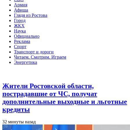
Армия
Афиша
Глядя из Ростова
Город
ЖКХ
Наука
Официально
Реклама
Спорт
Транспорт и дороги
Читаем. Смотрим. Играем
Энергетика
Общество
Жители Ростовской области,
пострадавшие от ЧС, получат
дополнительные выходные и льготные
кредиты
32 минуты назад