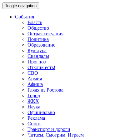
Toggle navigation
События
Власть
Общество
Острая ситуация
Политика
Образование
Культура
Скандалы
Прогноз
Отклик есть!
СВО
Армия
Афиша
Глядя из Ростова
Город
ЖКХ
Наука
Официально
Реклама
Спорт
Транспорт и дороги
Читаем. Смотрим. Играем