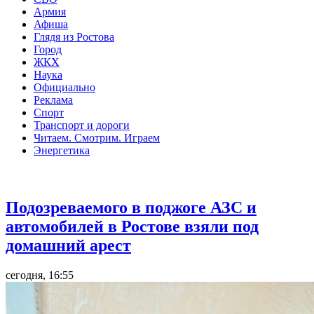
Армия
Афиша
Глядя из Ростова
Город
ЖКХ
Наука
Официально
Реклама
Спорт
Транспорт и дороги
Читаем. Смотрим. Играем
Энергетика
Общество
Подозреваемого в поджоге АЗС и
автомобилей в Ростове взяли под
домашний арест
сегодня, 16:55