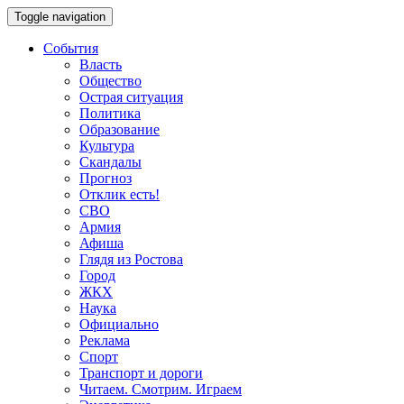
Toggle navigation
События
Власть
Общество
Острая ситуация
Политика
Образование
Культура
Скандалы
Прогноз
Отклик есть!
СВО
Армия
Афиша
Глядя из Ростова
Город
ЖКХ
Наука
Официально
Реклама
Спорт
Транспорт и дороги
Читаем. Смотрим. Играем