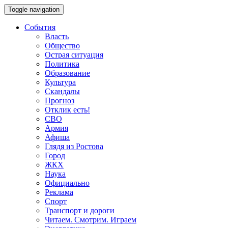
Toggle navigation
События
Власть
Общество
Острая ситуация
Политика
Образование
Культура
Скандалы
Прогноз
Отклик есть!
СВО
Армия
Афиша
Глядя из Ростова
Город
ЖКХ
Наука
Официально
Реклама
Спорт
Транспорт и дороги
Читаем. Смотрим. Играем