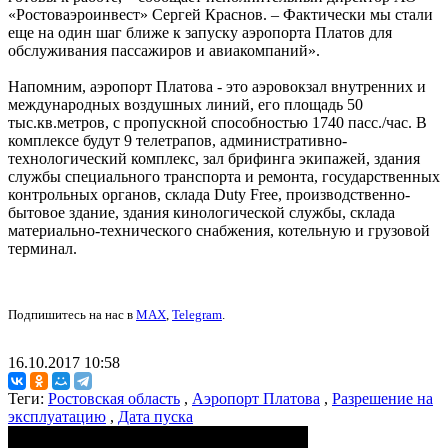
«Ростоваэроинвест» Сергей Краснов. – Фактически мы стали
еще на один шаг ближе к запуску аэропорта Платов для
обслуживания пассажиров и авиакомпаний».
Напомним, аэропорт Платова - это аэровокзал внутренних и
международных воздушных линий, его площадь 50
тыс.кв.метров, с пропускной способностью 1740 пасс./час. В
комплексе будут 9 телетрапов, административно-
технологический комплекс, зал брифинга экипажей, здания
службы специального транспорта и ремонта, государственных
контрольных органов, склада Duty Free, производственно-
бытовое здание, здания кинологической службы, склада
материально-технического снабжения, котельную и грузовой
терминал.
Подпишитесь на нас в
MAX
,
Telegram
.
16.10.2017 10:58
Теги:
Ростовская область
,
Аэропорт Платова
,
Разрешение на
эксплуатацию
,
Дата пуска