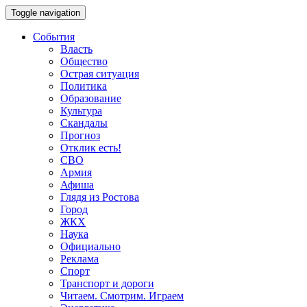
Toggle navigation
События
Власть
Общество
Острая ситуация
Политика
Образование
Культура
Скандалы
Прогноз
Отклик есть!
СВО
Армия
Афиша
Глядя из Ростова
Город
ЖКХ
Наука
Официально
Реклама
Спорт
Транспорт и дороги
Читаем. Смотрим. Играем