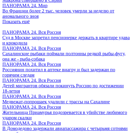
Макрона совершено в Сирии
ПАНОРАМА 24. Мир
Во Франции более 2 тыс. человек умерли за неделю от
аномального зноя
Показать ещё
ПАНОРАМА 24. Вся Россия
Суд в Москве запретил пенсионерке держать в квартире удава
и крокодила
ПАНОРАМА 24. Вся Россия
Сахалинские рыбаки поймали полтонны редкой рыбы-фугу,
она же - рыба-собака
ПАНОРАМА 24. Вся Россия
Россиянин похитил в аптеке виагру и был задержан по
горячим следам
ПАНОРАМА 24. Вся Россия
Детей мигрантов обязали покинуть Россию по достижении
18-летия
ПАНОРАМА 24. Вся Россия
Медвежат-попрошаек удалили с трассы на Сахалине
ПАНОРАМА 24. Вся Россия
Жительница Приамурья подозревается в убийстве любимого
ударом скалки
ПАНОРАМА 24. Вся Россия
В Домодедово задержали авиапассажира с четырьмя сотнями