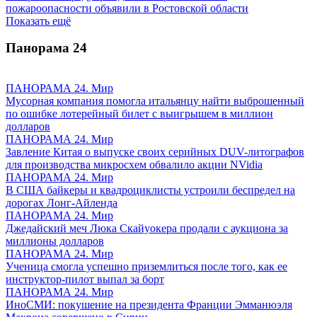
пожароопасности объявили в Ростовской области
Показать ещё
Панорама
24
ПАНОРАМА 24. Мир
Мусорная компания помогла итальянцу найти выброшенный
по ошибке лотерейный билет с выигрышем в миллион
долларов
ПАНОРАМА 24. Мир
Завление Китая о выпуске своих серийных DUV-литографов
для производства микросхем обвалило акции NVidia
ПАНОРАМА 24. Мир
В США байкеры и квадроциклисты устроили беспредел на
дорогах Лонг-Айленда
ПАНОРАМА 24. Мир
Джедайский меч Люка Скайуокера продали с аукциона за
миллионы долларов
ПАНОРАМА 24. Мир
Ученица смогла успешно приземлиться после того, как ее
инструктор-пилот выпал за борт
ПАНОРАМА 24. Мир
ИноСМИ: покушение на президента Франции Эмманюэля