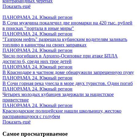
контрабандных черепах
Показать ещё
ПАНОРАМА 24. Южный регион
В Сочи мужчина покалечил две иномарки на 420 тыс. рублей
в поисках "портала в иные миры"
ПАНОРАМА 24. Южный регион
"Газпром нефть" разрешила кубанским водителям заливать
топливо в канистры на своих заправках
ПАНОРАМА 24. Южный регион
Число погибших в Архипо-Осиповке при атаке БПЛА
достигло 6, среди них трое детей
ПАНОРАМА 24. Южный регион
В Краснодаре в частном доме обнаружили запрещенную пуму
ПАНОРАМА 24. Южный регион
В Сочи горная река унесла в море двух туристов. Один погиб
ПАНОРАМА 24. Южный регион
Четырех молодых кубанцев задержали за нацистское
приветствие
ПАНОРАМА 24. Южный регион
Краснодарские полицейские нашли школьницу, жестоко
расправившуюся с голубем
Показать ещё
Самое просматриваемое