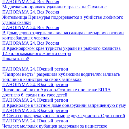
ПАНОРАМА 24. Вся Россия
Медвежат-попрошаек удалили с трассы на Сахалине
ПАНОРАМА 24. Вся Россия
Жительница Приамурья подозревается в убийстве любимого
ударом скалки
ПАНОРАМА 24. Вся Россия
В Домодедово задержали авиапассажира с четырьмя сотнями
контрабандных черепах
ПАНОРАМА 24. Вся Россия
В Красноярском крае туристы украли из рыбного хозяйства
12-килограммового живого осетра
Показать ещё
ПАНОРАМА 24. Южный регион
"Газпром нефть" разрешила кубанским водителям заливать
топливо в канистры на своих заправках
ПАНОРАМА 24. Южный регион
Число погибших в Архипо-Осиповке при атаке БПЛА
достигло 6, среди них трое детей
ПАНОРАМА 24. Южный регион
В Краснодаре в частном доме обнаружили запрещенную пуму
ПАНОРАМА 24. Южный регион
В Сочи горная река унесла в море двух туристов. Один погиб
ПАНОРАМА 24. Южный регион
Четырех молодых кубанцев задержали за нацистское