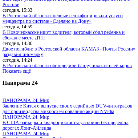
Ростове
сегодня, 15:33
В Ростовской области впервые сертифицировали услуги
медцентра по системе «Сделано на Дону»
сегодня, 14:59
В Новочеркасске ищут водителя, который сбил ребенка и
сбежал с места ДТП
сегодня, 14:36
Двое погибли: в Ростовской области КАМАЗ «Почты России»
раздавил иномарку
сегодня, 14:24
В Ростовской области обезвредили банду похитителей коров
Показать ещё
Панорама
24
ПАНОРАМА 24. Мир
Завление Китая о выпуске своих серийных DUV-литографов
для производства микросхем обвалило акции NVidia
ПАНОРАМА 24. Мир
В США байкеры и квадроциклисты устроили беспредел на
дорогах Лонг-Айленда
ПАНОРАМА 24. Мир