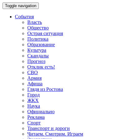
Toggle navigation
События
Власть
Общество
Острая ситуация
Политика
Образование
Культура
Скандалы
Прогноз
Отклик есть!
СВО
Армия
Афиша
Глядя из Ростова
Город
ЖКХ
Наука
Официально
Реклама
Спорт
Транспорт и дороги
Читаем. Смотрим. Играем