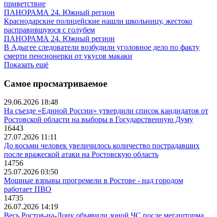
приветствие
ПАНОРАМА 24. Южный регион
Краснодарские полицейские нашли школьницу, жестоко
расправившуюся с голубем
ПАНОРАМА 24. Южный регион
В Адыгее следователи возбудили уголовное дело по факту
смерти пенсионерки от укусов макаки
Показать ещё
Самое просматриваемое
29.06.2026 18:48
На съезде «Единой России» утвердили список кандидатов от
Ростовской области на выборы в Государственную Думу
16443
27.07.2026 11:11
До восьми человек увеличилось количество пострадавших
после вражеской атаки на Ростовскую область
14756
25.07.2026 03:50
Мощные взрывы прогремели в Ростове - над городом
работает ПВО
14735
26.07.2026 14:19
Весь Ростов-на-Дону объявили зоной ЧС после мегашторма