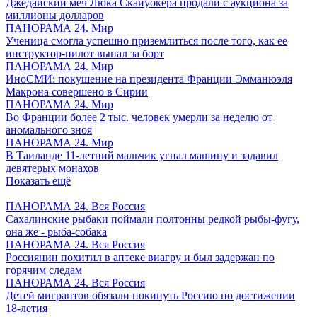
Джедайский меч Люка Скайуокера продали с аукциона за
миллионы долларов
ПАНОРАМА 24. Мир
Ученица смогла успешно приземлиться после того, как ее
инструктор-пилот выпал за борт
ПАНОРАМА 24. Мир
ИноСМИ: покушение на президента Франции Эмманюэля
Макрона совершено в Сирии
ПАНОРАМА 24. Мир
Во Франции более 2 тыс. человек умерли за неделю от
аномального зноя
ПАНОРАМА 24. Мир
В Таиланде 11-летний мальчик угнал машину и задавил
девятерых монахов
Показать ещё
ПАНОРАМА 24. Вся Россия
Сахалинские рыбаки поймали полтонны редкой рыбы-фугу,
она же - рыба-собака
ПАНОРАМА 24. Вся Россия
Россиянин похитил в аптеке виагру и был задержан по
горячим следам
ПАНОРАМА 24. Вся Россия
Детей мигрантов обязали покинуть Россию по достижении
18-летия