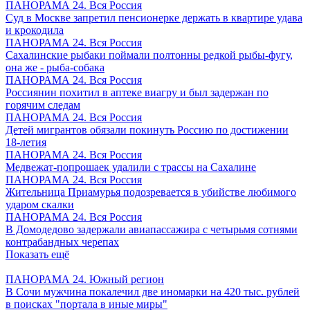
ПАНОРАМА 24. Вся Россия
Суд в Москве запретил пенсионерке держать в квартире удава
и крокодила
ПАНОРАМА 24. Вся Россия
Сахалинские рыбаки поймали полтонны редкой рыбы-фугу,
она же - рыба-собака
ПАНОРАМА 24. Вся Россия
Россиянин похитил в аптеке виагру и был задержан по
горячим следам
ПАНОРАМА 24. Вся Россия
Детей мигрантов обязали покинуть Россию по достижении
18-летия
ПАНОРАМА 24. Вся Россия
Медвежат-попрошаек удалили с трассы на Сахалине
ПАНОРАМА 24. Вся Россия
Жительница Приамурья подозревается в убийстве любимого
ударом скалки
ПАНОРАМА 24. Вся Россия
В Домодедово задержали авиапассажира с четырьмя сотнями
контрабандных черепах
Показать ещё
ПАНОРАМА 24. Южный регион
В Сочи мужчина покалечил две иномарки на 420 тыс. рублей
в поисках "портала в иные миры"