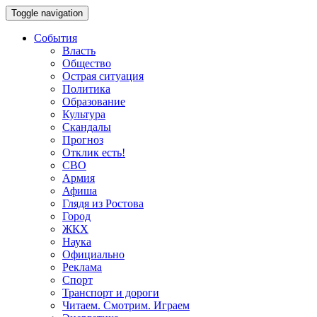
Toggle navigation
События
Власть
Общество
Острая ситуация
Политика
Образование
Культура
Скандалы
Прогноз
Отклик есть!
СВО
Армия
Афиша
Глядя из Ростова
Город
ЖКХ
Наука
Официально
Реклама
Спорт
Транспорт и дороги
Читаем. Смотрим. Играем