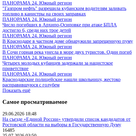
ПАНОРАМА 24. Южный регион
"Газпром нефть" разрешила кубанским водителям заливать
топливо в канистры на своих заправках
ПАНОРАМА 24. Южный регион
Число погибших в Архипо-Осиповке при атаке БПЛА
достигло 6, среди них трое детей
ПАНОРАМА 24. Южный регион
В Краснодаре в частном доме обнаружили запрещенную пуму
ПАНОРАМА 24. Южный регион
В Сочи горная река унесла в море двух туристов. Один погиб
ПАНОРАМА 24. Южный регион
Четырех молодых кубанцев задержали за нацистское
приветствие
ПАНОРАМА 24. Южный регион
Краснодарские полицейские нашли школьницу, жестоко
расправившуюся с голубем
Показать ещё
Самое просматриваемое
29.06.2026 18:48
На съезде «Единой России» утвердили список кандидатов от
Ростовской области на выборы в Государственную Думу
16485
25.07.2026 03:50