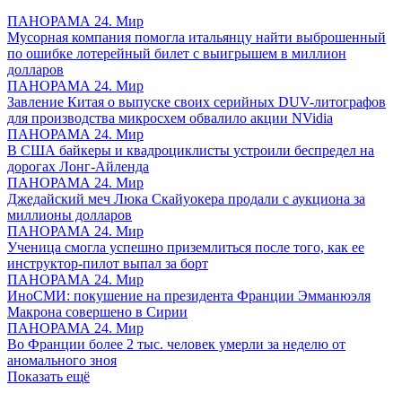
ПАНОРАМА 24. Мир
Мусорная компания помогла итальянцу найти выброшенный
по ошибке лотерейный билет с выигрышем в миллион
долларов
ПАНОРАМА 24. Мир
Завление Китая о выпуске своих серийных DUV-литографов
для производства микросхем обвалило акции NVidia
ПАНОРАМА 24. Мир
В США байкеры и квадроциклисты устроили беспредел на
дорогах Лонг-Айленда
ПАНОРАМА 24. Мир
Джедайский меч Люка Скайуокера продали с аукциона за
миллионы долларов
ПАНОРАМА 24. Мир
Ученица смогла успешно приземлиться после того, как ее
инструктор-пилот выпал за борт
ПАНОРАМА 24. Мир
ИноСМИ: покушение на президента Франции Эмманюэля
Макрона совершено в Сирии
ПАНОРАМА 24. Мир
Во Франции более 2 тыс. человек умерли за неделю от
аномального зноя
Показать ещё