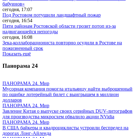
бабуинов»
сегодня, 17:07
Под Ростовом потушили ландшафтный пожар
сегодня, 16:54
Пяти районам Ростовской области грозит потоп из-за
надвигающейся непогоды
сегодня, 16:08
Зека-коллаборациониста повторно осудили в Ростове на
пожизненный срок
Показать ещё
Панорама
24
ПАНОРАМА 24. Мир
Мусорная компания помогла итальянцу найти выброшенный
по ошибке лотерейный билет с выигрышем в миллион
долларов
ПАНОРАМА 24. Мир
Завление Китая о выпуске своих серийных DUV-литографов
для производства микросхем обвалило акции NVidia
ПАНОРАМА 24. Мир
В США байкеры и квадроциклисты устроили беспредел на
дорогах Лонг-Айленда