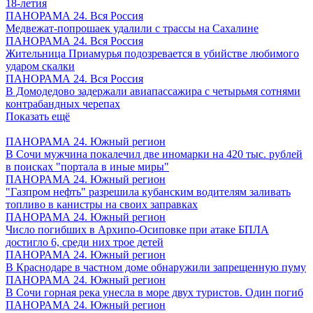
18-летия
ПАНОРАМА 24. Вся Россия
Медвежат-попрошаек удалили с трассы на Сахалине
ПАНОРАМА 24. Вся Россия
Жительница Приамурья подозревается в убийстве любимого
ударом скалки
ПАНОРАМА 24. Вся Россия
В Домодедово задержали авиапассажира с четырьмя сотнями
контрабандных черепах
Показать ещё
ПАНОРАМА 24. Южный регион
В Сочи мужчина покалечил две иномарки на 420 тыс. рублей
в поисках "портала в иные миры"
ПАНОРАМА 24. Южный регион
"Газпром нефть" разрешила кубанским водителям заливать
топливо в канистры на своих заправках
ПАНОРАМА 24. Южный регион
Число погибших в Архипо-Осиповке при атаке БПЛА
достигло 6, среди них трое детей
ПАНОРАМА 24. Южный регион
В Краснодаре в частном доме обнаружили запрещенную пуму
ПАНОРАМА 24. Южный регион
В Сочи горная река унесла в море двух туристов. Один погиб
ПАНОРАМА 24. Южный регион