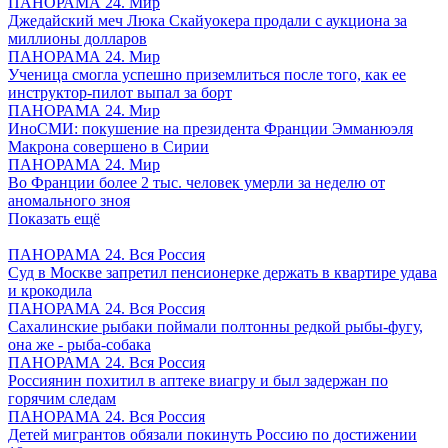
ПАНОРАМА 24. Мир
Джедайский меч Люка Скайуокера продали с аукциона за
миллионы долларов
ПАНОРАМА 24. Мир
Ученица смогла успешно приземлиться после того, как ее
инструктор-пилот выпал за борт
ПАНОРАМА 24. Мир
ИноСМИ: покушение на президента Франции Эмманюэля
Макрона совершено в Сирии
ПАНОРАМА 24. Мир
Во Франции более 2 тыс. человек умерли за неделю от
аномального зноя
Показать ещё
ПАНОРАМА 24. Вся Россия
Суд в Москве запретил пенсионерке держать в квартире удава
и крокодила
ПАНОРАМА 24. Вся Россия
Сахалинские рыбаки поймали полтонны редкой рыбы-фугу,
она же - рыба-собака
ПАНОРАМА 24. Вся Россия
Россиянин похитил в аптеке виагру и был задержан по
горячим следам
ПАНОРАМА 24. Вся Россия
Детей мигрантов обязали покинуть Россию по достижении