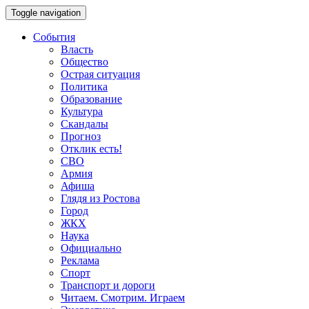
Toggle navigation
События
Власть
Общество
Острая ситуация
Политика
Образование
Культура
Скандалы
Прогноз
Отклик есть!
СВО
Армия
Афиша
Глядя из Ростова
Город
ЖКХ
Наука
Официально
Реклама
Спорт
Транспорт и дороги
Читаем. Смотрим. Играем