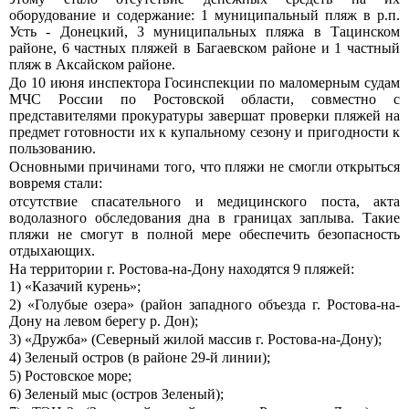
оборудование и содержание: 1 муниципальный пляж в р.п.
Усть - Донецкий, 3 муниципальных пляжа в Тацинском
районе, 6 частных пляжей в Багаевском районе и 1 частный
пляж в Аксайском районе.
До 10 июня инспектора Госинспекции по маломерным судам
МЧС России по Ростовской области, совместно с
представителями прокуратуры завершат проверки пляжей на
предмет готовности их к купальному сезону и пригодности к
пользованию.
Основными причинами того, что пляжи не смогли открыться
вовремя стали:
отсутствие спасательного и медицинского поста, акта
водолазного обследования дна в границах заплыва. Такие
пляжи не смогут в полной мере обеспечить безопасность
отдыхающих.
На территории г. Ростова-на-Дону находятся 9 пляжей:
1) «Казачий курень»;
2) «Голубые озера» (район западного объезда г. Ростова-на-
Дону на левом берегу р. Дон);
3) «Дружба» (Северный жилой массив г. Ростова-на-Дону);
4) Зеленый остров (в районе 29-й линии);
5) Ростовское море;
6) Зеленый мыс (остров Зеленый);