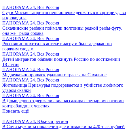
ПАНОРАМА 24. Вся Россия
Суд в Москве запретил пенсионерке держать в квартире удава
и крокодила
ПАНОРАМА 24. Вся Россия
Сахалинские рыбаки поймали полтонны редкой рыбы-фугу,
она же - рыба-собака
ПАНОРАМА 24. Вся Россия
Россиянин похитил в аптеке виагру и был задержан по
горячим следам
ПАНОРАМА 24. Вся Россия
Детей мигрантов обязали покинуть Россию по достижении
18-летия
ПАНОРАМА 24. Вся Россия
Медвежат-попрошаек удалили с трассы на Сахалине
ПАНОРАМА 24. Вся Россия
Жительница Приамурья подозревается в убийстве любимого
ударом скалки
ПАНОРАМА 24. Вся Россия
В Домодедово задержали авиапассажира с четырьмя сотнями
контрабандных черепах
Показать ещё
ПАНОРАМА 24. Южный регион
В Сочи мужчина покалечил две иномарки на 420 тыс. рублей