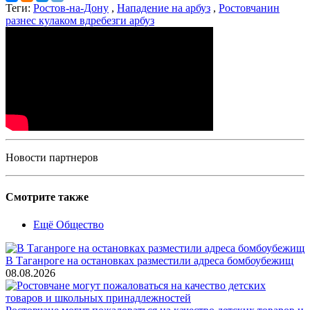
Теги:
Ростов-на-Дону
,
Нападение на арбуз
,
Ростовчанин
разнес кулаком вдребезги арбуз
Новости партнеров
Смотрите также
Ещё Общество
В Таганроге на остановках разместили адреса бомбоубежищ
08.08.2026