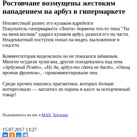
Ростовчане возмущены жестоким
нападением на арбуз в гипермаркете
Неизвестный разнес его кулаком вдребезги
Покупатель гипермаркета «Лента» бормоча что-то типа "Ты
на меня косишь” ударил кулаком арбуз, разнеся его на части.
Неадекватный поступок попал на видео, выложенное в
соцсети.
Комментаторам видеоклипа он не показался забавным.
Многие осудили хулигана, другие поиздевались над ним.
«Арбузный Рембо», «Ну да, арбуз-то сдачи не даст», «Овощ
против фруктов»,
- прокомментировали они.
Среди прочих нашлись прагматики, которых больше
интересовало — заплатил ли парень в кассе за испорченный
товар?
Подпишитесь на нас в
MAX
,
Telegram
.
15.07.2017 13:27