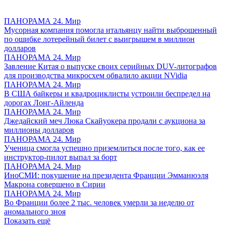
ПАНОРАМА 24. Мир
Мусорная компания помогла итальянцу найти выброшенный
по ошибке лотерейный билет с выигрышем в миллион
долларов
ПАНОРАМА 24. Мир
Завление Китая о выпуске своих серийных DUV-литографов
для производства микросхем обвалило акции NVidia
ПАНОРАМА 24. Мир
В США байкеры и квадроциклисты устроили беспредел на
дорогах Лонг-Айленда
ПАНОРАМА 24. Мир
Джедайский меч Люка Скайуокера продали с аукциона за
миллионы долларов
ПАНОРАМА 24. Мир
Ученица смогла успешно приземлиться после того, как ее
инструктор-пилот выпал за борт
ПАНОРАМА 24. Мир
ИноСМИ: покушение на президента Франции Эмманюэля
Макрона совершено в Сирии
ПАНОРАМА 24. Мир
Во Франции более 2 тыс. человек умерли за неделю от
аномального зноя
Показать ещё