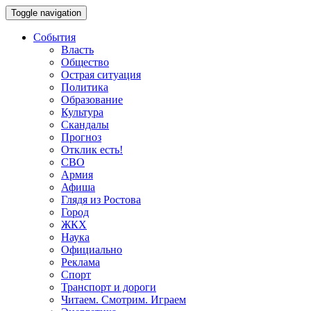
Toggle navigation
События
Власть
Общество
Острая ситуация
Политика
Образование
Культура
Скандалы
Прогноз
Отклик есть!
СВО
Армия
Афиша
Глядя из Ростова
Город
ЖКХ
Наука
Официально
Реклама
Спорт
Транспорт и дороги
Читаем. Смотрим. Играем