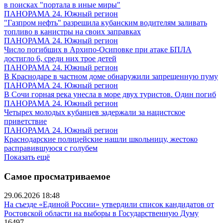
в поисках "портала в иные миры"
ПАНОРАМА 24. Южный регион
"Газпром нефть" разрешила кубанским водителям заливать
топливо в канистры на своих заправках
ПАНОРАМА 24. Южный регион
Число погибших в Архипо-Осиповке при атаке БПЛА
достигло 6, среди них трое детей
ПАНОРАМА 24. Южный регион
В Краснодаре в частном доме обнаружили запрещенную пуму
ПАНОРАМА 24. Южный регион
В Сочи горная река унесла в море двух туристов. Один погиб
ПАНОРАМА 24. Южный регион
Четырех молодых кубанцев задержали за нацистское
приветствие
ПАНОРАМА 24. Южный регион
Краснодарские полицейские нашли школьницу, жестоко
расправившуюся с голубем
Показать ещё
Самое просматриваемое
29.06.2026 18:48
На съезде «Единой России» утвердили список кандидатов от
Ростовской области на выборы в Государственную Думу
16497