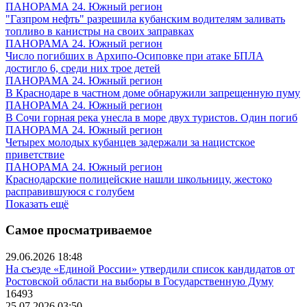
ПАНОРАМА 24. Южный регион
"Газпром нефть" разрешила кубанским водителям заливать
топливо в канистры на своих заправках
ПАНОРАМА 24. Южный регион
Число погибших в Архипо-Осиповке при атаке БПЛА
достигло 6, среди них трое детей
ПАНОРАМА 24. Южный регион
В Краснодаре в частном доме обнаружили запрещенную пуму
ПАНОРАМА 24. Южный регион
В Сочи горная река унесла в море двух туристов. Один погиб
ПАНОРАМА 24. Южный регион
Четырех молодых кубанцев задержали за нацистское
приветствие
ПАНОРАМА 24. Южный регион
Краснодарские полицейские нашли школьницу, жестоко
расправившуюся с голубем
Показать ещё
Самое просматриваемое
29.06.2026 18:48
На съезде «Единой России» утвердили список кандидатов от
Ростовской области на выборы в Государственную Думу
16493
25.07.2026 03:50