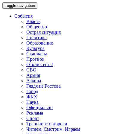
Toggle navigation
События
Власть
Общество
Острая ситуация
Политика
Образование
Культура
Скандалы
Прогноз
Отклик есть!
СВО
Армия
Афиша
Глядя из Ростова
Город
ЖКХ
Наука
Официально
Реклама
Спорт
Транспорт и дороги
Читаем. Смотрим. Играем