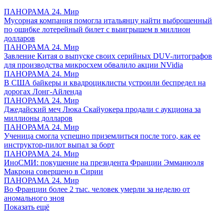
ПАНОРАМА 24. Мир
Мусорная компания помогла итальянцу найти выброшенный
по ошибке лотерейный билет с выигрышем в миллион
долларов
ПАНОРАМА 24. Мир
Завление Китая о выпуске своих серийных DUV-литографов
для производства микросхем обвалило акции NVidia
ПАНОРАМА 24. Мир
В США байкеры и квадроциклисты устроили беспредел на
дорогах Лонг-Айленда
ПАНОРАМА 24. Мир
Джедайский меч Люка Скайуокера продали с аукциона за
миллионы долларов
ПАНОРАМА 24. Мир
Ученица смогла успешно приземлиться после того, как ее
инструктор-пилот выпал за борт
ПАНОРАМА 24. Мир
ИноСМИ: покушение на президента Франции Эмманюэля
Макрона совершено в Сирии
ПАНОРАМА 24. Мир
Во Франции более 2 тыс. человек умерли за неделю от
аномального зноя
Показать ещё