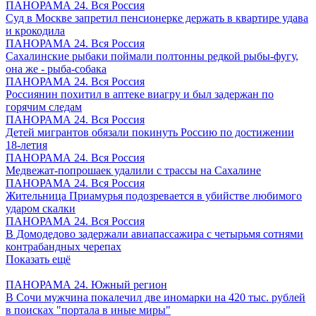
ПАНОРАМА 24. Вся Россия
Суд в Москве запретил пенсионерке держать в квартире удава
и крокодила
ПАНОРАМА 24. Вся Россия
Сахалинские рыбаки поймали полтонны редкой рыбы-фугу,
она же - рыба-собака
ПАНОРАМА 24. Вся Россия
Россиянин похитил в аптеке виагру и был задержан по
горячим следам
ПАНОРАМА 24. Вся Россия
Детей мигрантов обязали покинуть Россию по достижении
18-летия
ПАНОРАМА 24. Вся Россия
Медвежат-попрошаек удалили с трассы на Сахалине
ПАНОРАМА 24. Вся Россия
Жительница Приамурья подозревается в убийстве любимого
ударом скалки
ПАНОРАМА 24. Вся Россия
В Домодедово задержали авиапассажира с четырьмя сотнями
контрабандных черепах
Показать ещё
ПАНОРАМА 24. Южный регион
В Сочи мужчина покалечил две иномарки на 420 тыс. рублей
в поисках "портала в иные миры"