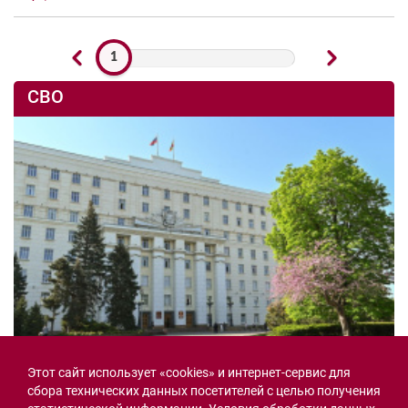
1
СВО
Этот сайт использует «cookies» и интернет-сервис для
Семьи героев СВО с временной регистрацией
сбора технических данных посетителей с целью получения