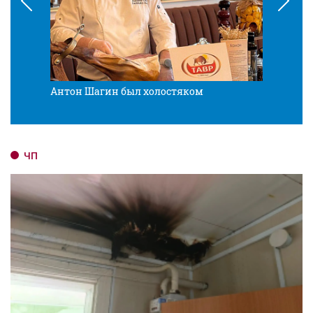
Антон Шагин был холостяком
Разв
ЧП