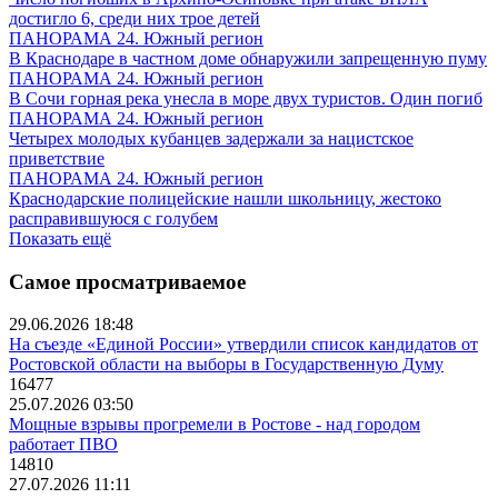
достигло 6, среди них трое детей
ПАНОРАМА 24. Южный регион
В Краснодаре в частном доме обнаружили запрещенную пуму
ПАНОРАМА 24. Южный регион
В Сочи горная река унесла в море двух туристов. Один погиб
ПАНОРАМА 24. Южный регион
Четырех молодых кубанцев задержали за нацистское
приветствие
ПАНОРАМА 24. Южный регион
Краснодарские полицейские нашли школьницу, жестоко
расправившуюся с голубем
Показать ещё
Самое просматриваемое
29.06.2026 18:48
На съезде «Единой России» утвердили список кандидатов от
Ростовской области на выборы в Государственную Думу
16477
25.07.2026 03:50
Мощные взрывы прогремели в Ростове - над городом
работает ПВО
14810
27.07.2026 11:11