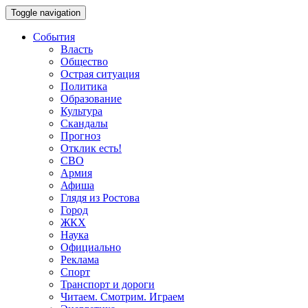
Toggle navigation
События
Власть
Общество
Острая ситуация
Политика
Образование
Культура
Скандалы
Прогноз
Отклик есть!
СВО
Армия
Афиша
Глядя из Ростова
Город
ЖКХ
Наука
Официально
Реклама
Спорт
Транспорт и дороги
Читаем. Смотрим. Играем