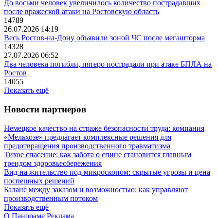
До восьми человек увеличилось количество пострадавших
после вражеской атаки на Ростовскую область
14789
26.07.2026 14:19
Весь Ростов-на-Дону объявили зоной ЧС после мегашторма
14328
27.07.2026 06:52
Два человека погибли, пятеро пострадали при атаке БПЛА на
Ростов
14055
Показать ещё
Новости партнеров
Немецкое качество на страже безопасности труда: компания
«Мельхозе» предлагает комплексные решения для
предотвращения производственного травматизма
Тихое спасение: как забота о спине становится главным
трендом здоровьесбережения
Вид на жительство под микроскопом: скрытые угрозы и цена
поспешных решений
Баланс между заказом и возможностью: как управляют
производственным потоком
Показать ещё
О Панораме
Реклама