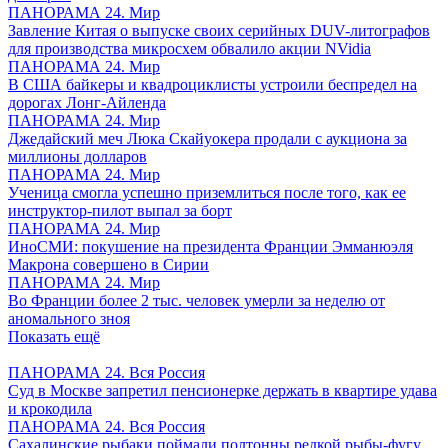
ПАНОРАМА 24. Мир
Завление Китая о выпуске своих серийных DUV-литографов
для производства микросхем обвалило акции NVidia
ПАНОРАМА 24. Мир
В США байкеры и квадроциклисты устроили беспредел на
дорогах Лонг-Айленда
ПАНОРАМА 24. Мир
Джедайский меч Люка Скайуокера продали с аукциона за
миллионы долларов
ПАНОРАМА 24. Мир
Ученица смогла успешно приземлиться после того, как ее
инструктор-пилот выпал за борт
ПАНОРАМА 24. Мир
ИноСМИ: покушение на президента Франции Эмманюэля
Макрона совершено в Сирии
ПАНОРАМА 24. Мир
Во Франции более 2 тыс. человек умерли за неделю от
аномального зноя
Показать ещё
ПАНОРАМА 24. Вся Россия
Суд в Москве запретил пенсионерке держать в квартире удава
и крокодила
ПАНОРАМА 24. Вся Россия
Сахалинские рыбаки поймали полтонны редкой рыбы-фугу,