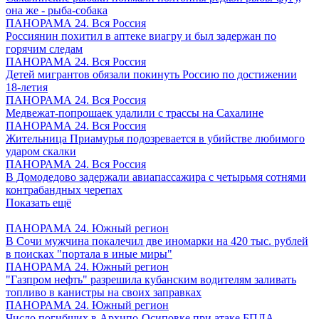
она же - рыба-собака
ПАНОРАМА 24. Вся Россия
Россиянин похитил в аптеке виагру и был задержан по
горячим следам
ПАНОРАМА 24. Вся Россия
Детей мигрантов обязали покинуть Россию по достижении
18-летия
ПАНОРАМА 24. Вся Россия
Медвежат-попрошаек удалили с трассы на Сахалине
ПАНОРАМА 24. Вся Россия
Жительница Приамурья подозревается в убийстве любимого
ударом скалки
ПАНОРАМА 24. Вся Россия
В Домодедово задержали авиапассажира с четырьмя сотнями
контрабандных черепах
Показать ещё
ПАНОРАМА 24. Южный регион
В Сочи мужчина покалечил две иномарки на 420 тыс. рублей
в поисках "портала в иные миры"
ПАНОРАМА 24. Южный регион
"Газпром нефть" разрешила кубанским водителям заливать
топливо в канистры на своих заправках
ПАНОРАМА 24. Южный регион
Число погибших в Архипо-Осиповке при атаке БПЛА