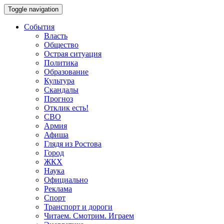
Toggle navigation
События
Власть
Общество
Острая ситуация
Политика
Образование
Культура
Скандалы
Прогноз
Отклик есть!
СВО
Армия
Афиша
Глядя из Ростова
Город
ЖКХ
Наука
Официально
Реклама
Спорт
Транспорт и дороги
Читаем. Смотрим. Играем