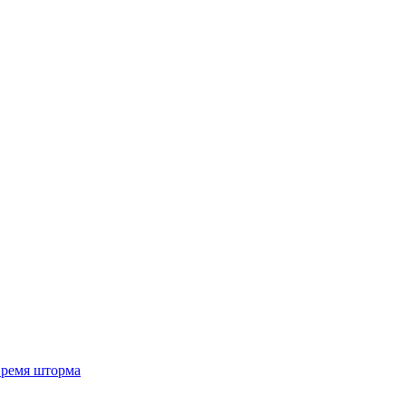
 время шторма