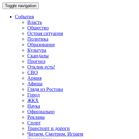
Toggle navigation
События
Власть
Общество
Острая ситуация
Политика
Образование
Культура
Скандалы
Прогноз
Отклик есть!
СВО
Армия
Афиша
Глядя из Ростова
Город
ЖКХ
Наука
Официально
Реклама
Спорт
Транспорт и дороги
Читаем. Смотрим. Играем