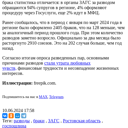
брака статистика отличается: в органы ЗАГС за разводом
обращаются 94% супругов в регионе, 4% оформляют
процедуру через Госуслуги, еще 2% идут в МФЦ.
Ранее сообщалось, что в период с января по март 2024 года в
регионе было оформлено 2405 браков, что на 128 меньше, чем
за аналогичный период прошлого года. При этом количество
разводов заметно возросло. Официально за два месяца было
расторгнуто 2910 союзов. Это на 202 случая больше, чем год
назад.
Согласно итогам опроса разведенных пар, основными
причинами разводов
стали утрата любовных
чувств,
финансовые трудности и несовпадение жизненных
интересов.
Иллюстрация:
freepik.com.
Подпишитесь на нас в
MAX
,
Telegram
.
10.06.2024 17:58
Теги:
разводы
,
браки
,
ЗАГС
,
Ростовская область
,
госпошлина