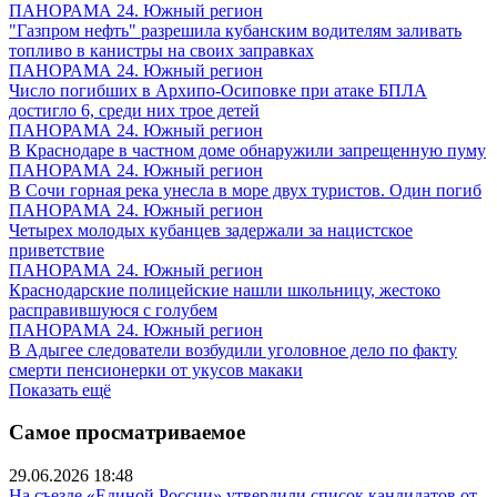
ПАНОРАМА 24. Южный регион
"Газпром нефть" разрешила кубанским водителям заливать
топливо в канистры на своих заправках
ПАНОРАМА 24. Южный регион
Число погибших в Архипо-Осиповке при атаке БПЛА
достигло 6, среди них трое детей
ПАНОРАМА 24. Южный регион
В Краснодаре в частном доме обнаружили запрещенную пуму
ПАНОРАМА 24. Южный регион
В Сочи горная река унесла в море двух туристов. Один погиб
ПАНОРАМА 24. Южный регион
Четырех молодых кубанцев задержали за нацистское
приветствие
ПАНОРАМА 24. Южный регион
Краснодарские полицейские нашли школьницу, жестоко
расправившуюся с голубем
ПАНОРАМА 24. Южный регион
В Адыгее следователи возбудили уголовное дело по факту
смерти пенсионерки от укусов макаки
Показать ещё
Самое просматриваемое
29.06.2026 18:48
На съезде «Единой России» утвердили список кандидатов от