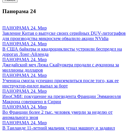
Панорама
24
ПАНОРАМА 24. Мир
Завление Китая о выпуске своих серийных DUV-литографов
для производства микросхем обвалило акции NVidia
ПАНОРАМА 24. Мир
В США байкеры и квадроциклисты устроили беспредел на
дорогах Лонг-Айленда
ПАНОРАМА 24. Мир
Джедайский меч Люка Скайуокера продали с аукциона за
миллионы долларов
ПАНОРАМА 24. Мир
Ученица смогла успешно приземлиться после того, как ее
инструктор-пилот выпал за борт
ПАНОРАМА 24. Мир
ИноСМИ: покушение на президента Франции Эмманюэля
Макрона совершено в Сирии
ПАНОРАМА 24. Мир
Во Франции более 2 тыс. человек умерли за неделю от
аномального зноя
ПАНОРАМА 24. Мир
В Таиланде 11-летний мальчик угнал машину и задавил