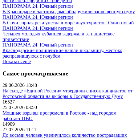
достигло 6, среди них трое детей
ПАНОРАМА 24. Южный регион
В Краснодаре в частном доме обнаружили запрещенную пуму
ПАНОРАМА 24. Южный регион
В Сочи горная река унесла в море двух туристов. Один погиб
ПАНОРАМА 24. Южный регион
Четырех молодых кубанцев задержали за нацистское
приветствие
ПАНОРАМА 24. Южный регион
Краснодарские полицейские нашли школьницу, жестоко
расправившуюся с голубем
Показать ещё
Самое просматриваемое
29.06.2026 18:48
На съезде «Единой России» утвердили список кандидатов от
Ростовской области на выборы в Государственную Думу
16527
25.07.2026 03:50
Мощные взрывы прогремели в Ростове - над городом
работает ПВО
14909
27.07.2026 11:11
До восьми человек увеличилось количество пострадавших