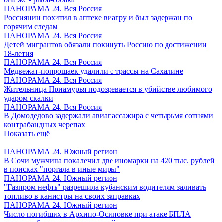
ПАНОРАМА 24. Вся Россия
Россиянин похитил в аптеке виагру и был задержан по
горячим следам
ПАНОРАМА 24. Вся Россия
Детей мигрантов обязали покинуть Россию по достижении
18-летия
ПАНОРАМА 24. Вся Россия
Медвежат-попрошаек удалили с трассы на Сахалине
ПАНОРАМА 24. Вся Россия
Жительница Приамурья подозревается в убийстве любимого
ударом скалки
ПАНОРАМА 24. Вся Россия
В Домодедово задержали авиапассажира с четырьмя сотнями
контрабандных черепах
Показать ещё
ПАНОРАМА 24. Южный регион
В Сочи мужчина покалечил две иномарки на 420 тыс. рублей
в поисках "портала в иные миры"
ПАНОРАМА 24. Южный регион
"Газпром нефть" разрешила кубанским водителям заливать
топливо в канистры на своих заправках
ПАНОРАМА 24. Южный регион
Число погибших в Архипо-Осиповке при атаке БПЛА