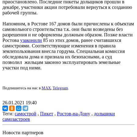
приостановлено. Последние пикеты дольщиков прошли в
декабре, участники акции потребовали вернуться к созданию
рабочей группы.
Напомним, в Ростове 167 домов были причислены к объектам
самовольного строительства т.к. они были возведены без
разрешения и не оформлены должным образом. Позже власти
Ростова
узаконили
85 из этих домов, ранее считавшихся
самостроями. Соответствующие изменения в правила
землепользования внесла гордума. Специальная комиссия
обследовала дома и признала их безопасными, а суд
позволил жильцам законно эксплуатировать земельные
участки под ними.
Подпишитесь на нас в
MAX
,
Telegram
.
26.01.2021 19:40
Теги:
самострой
,
Пикет
,
Ростов-на-Дону
,
дольщики
самозастроев
Новости партнеров