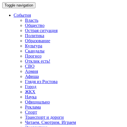
Toggle navigation
События
Власть
Общество
Острая ситуация
Политика
Образование
Культура
Скандалы
Прогноз
Отклик есть!
СВО
Армия
Афиша
Глядя из Ростова
Город
ЖКХ
Наука
Официально
Реклама
Спорт
Транспорт и дороги
Читаем. Смотрим. Играем