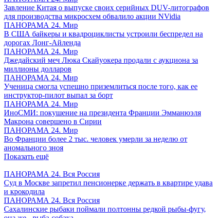
Завление Китая о выпуске своих серийных DUV-литографов
для производства микросхем обвалило акции NVidia
ПАНОРАМА 24. Мир
В США байкеры и квадроциклисты устроили беспредел на
дорогах Лонг-Айленда
ПАНОРАМА 24. Мир
Джедайский меч Люка Скайуокера продали с аукциона за
миллионы долларов
ПАНОРАМА 24. Мир
Ученица смогла успешно приземлиться после того, как ее
инструктор-пилот выпал за борт
ПАНОРАМА 24. Мир
ИноСМИ: покушение на президента Франции Эмманюэля
Макрона совершено в Сирии
ПАНОРАМА 24. Мир
Во Франции более 2 тыс. человек умерли за неделю от
аномального зноя
Показать ещё
ПАНОРАМА 24. Вся Россия
Суд в Москве запретил пенсионерке держать в квартире удава
и крокодила
ПАНОРАМА 24. Вся Россия
Сахалинские рыбаки поймали полтонны редкой рыбы-фугу,
она же - рыба-собака