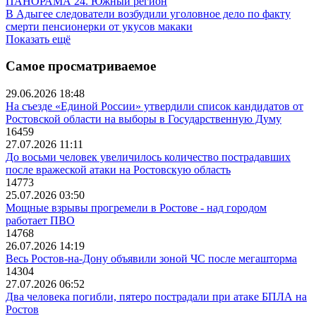
ПАНОРАМА 24. Южный регион
В Адыгее следователи возбудили уголовное дело по факту
смерти пенсионерки от укусов макаки
Показать ещё
Самое просматриваемое
29.06.2026 18:48
На съезде «Единой России» утвердили список кандидатов от
Ростовской области на выборы в Государственную Думу
16459
27.07.2026 11:11
До восьми человек увеличилось количество пострадавших
после вражеской атаки на Ростовскую область
14773
25.07.2026 03:50
Мощные взрывы прогремели в Ростове - над городом
работает ПВО
14768
26.07.2026 14:19
Весь Ростов-на-Дону объявили зоной ЧС после мегашторма
14304
27.07.2026 06:52
Два человека погибли, пятеро пострадали при атаке БПЛА на
Ростов