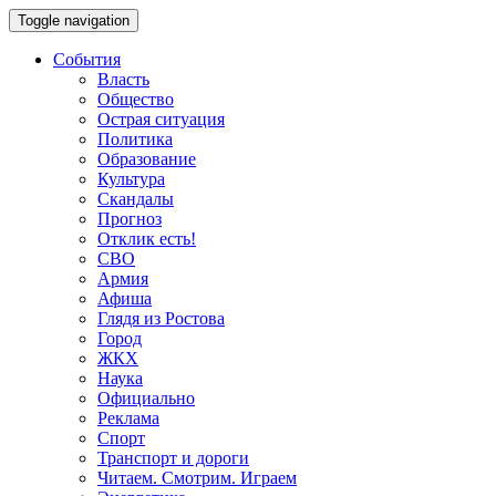
Toggle navigation
События
Власть
Общество
Острая ситуация
Политика
Образование
Культура
Скандалы
Прогноз
Отклик есть!
СВО
Армия
Афиша
Глядя из Ростова
Город
ЖКХ
Наука
Официально
Реклама
Спорт
Транспорт и дороги
Читаем. Смотрим. Играем