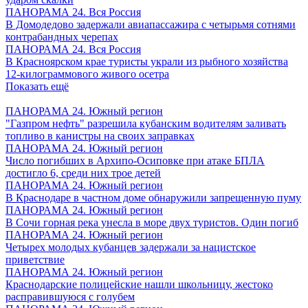
ПАНОРАМА 24. Вся Россия
В Домодедово задержали авиапассажира с четырьмя сотнями
контрабандных черепах
ПАНОРАМА 24. Вся Россия
В Красноярском крае туристы украли из рыбного хозяйства
12-килограммового живого осетра
Показать ещё
ПАНОРАМА 24. Южный регион
"Газпром нефть" разрешила кубанским водителям заливать
топливо в канистры на своих заправках
ПАНОРАМА 24. Южный регион
Число погибших в Архипо-Осиповке при атаке БПЛА
достигло 6, среди них трое детей
ПАНОРАМА 24. Южный регион
В Краснодаре в частном доме обнаружили запрещенную пуму
ПАНОРАМА 24. Южный регион
В Сочи горная река унесла в море двух туристов. Один погиб
ПАНОРАМА 24. Южный регион
Четырех молодых кубанцев задержали за нацистское
приветствие
ПАНОРАМА 24. Южный регион
Краснодарские полицейские нашли школьницу, жестоко
расправившуюся с голубем