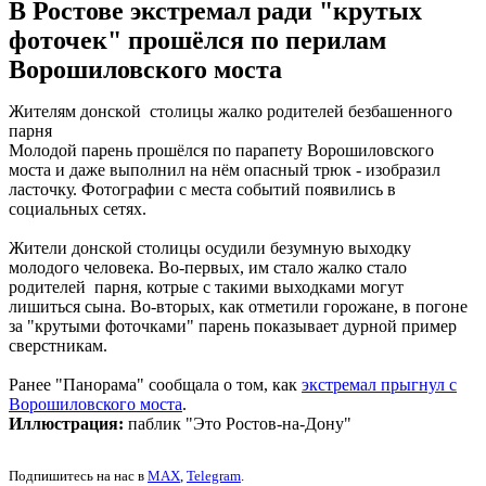
В Ростове экстремал ради "крутых
фоточек" прошёлся по перилам
Ворошиловского моста
Жителям донской столицы жалко родителей безбашенного
парня
Молодой парень прошёлся по парапету Ворошиловского
моста и даже выполнил на нём опасный трюк - изобразил
ласточку. Фотографии с места событий появились в
социальных сетях.
Жители донской столицы осудили безумную выходку
молодого человека. Во-первых, им стало жалко стало
родителей парня, котрые с такими выходками могут
лишиться сына. Во-вторых, как отметили горожане, в погоне
за "крутыми фоточками" парень показывает дурной пример
сверстникам.
Ранее "Панорама" сообщала о том, как
экстремал прыгнул с
Ворошиловского моста
.
Иллюстрация:
паблик "Это Ростов-на-Дону"
Подпишитесь на нас в
MAX
,
Telegram
.