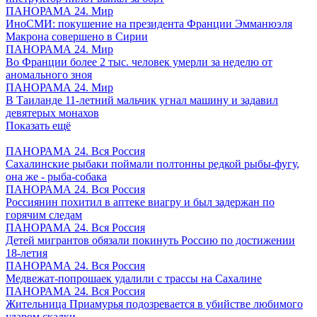
ПАНОРАМА 24. Мир
ИноСМИ: покушение на президента Франции Эмманюэля
Макрона совершено в Сирии
ПАНОРАМА 24. Мир
Во Франции более 2 тыс. человек умерли за неделю от
аномального зноя
ПАНОРАМА 24. Мир
В Таиланде 11-летний мальчик угнал машину и задавил
девятерых монахов
Показать ещё
ПАНОРАМА 24. Вся Россия
Сахалинские рыбаки поймали полтонны редкой рыбы-фугу,
она же - рыба-собака
ПАНОРАМА 24. Вся Россия
Россиянин похитил в аптеке виагру и был задержан по
горячим следам
ПАНОРАМА 24. Вся Россия
Детей мигрантов обязали покинуть Россию по достижении
18-летия
ПАНОРАМА 24. Вся Россия
Медвежат-попрошаек удалили с трассы на Сахалине
ПАНОРАМА 24. Вся Россия
Жительница Приамурья подозревается в убийстве любимого
ударом скалки