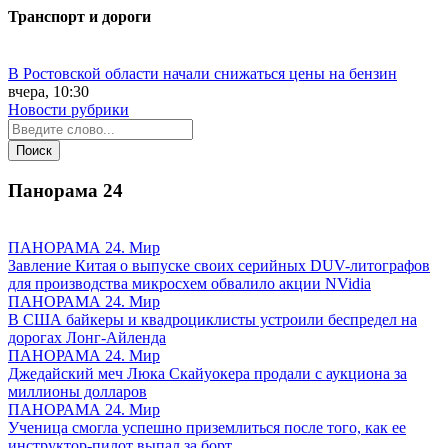
Транспорт и дороги
В Ростовской области начали снижаться цены на бензин
вчера, 10:30
Новости рубрики
Панорама
24
ПАНОРАМА 24. Мир
Завление Китая о выпуске своих серийных DUV-литографов
для производства микросхем обвалило акции NVidia
ПАНОРАМА 24. Мир
В США байкеры и квадроциклисты устроили беспредел на
дорогах Лонг-Айленда
ПАНОРАМА 24. Мир
Джедайский меч Люка Скайуокера продали с аукциона за
миллионы долларов
ПАНОРАМА 24. Мир
Ученица смогла успешно приземлиться после того, как ее
инструктор-пилот выпал за борт