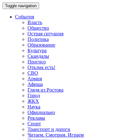
Toggle navigation
События
Власть
Общество
Острая ситуация
Политика
Образование
Культура
Скандалы
Прогноз
Отклик есть!
СВО
Армия
Афиша
Глядя из Ростова
Город
ЖКХ
Наука
Официально
Реклама
Спорт
Транспорт и дороги
Читаем. Смотрим. Играем