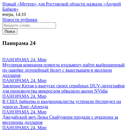
Новый «Метеор» для Ростовской области назвали «Андрей
Байков»
вчера, 14:10
Новости рубрики
Панорама
24
ПАНОРАМА 24. Мир
Мусорная компания помогла итальянцу найти выброшенный
по ошибке лотерейный билет с выигрышем в миллион
долларов
ПАНОРАМА 24. Мир
Завление Китая о выпуске своих серийных DUV-литографов
для производства микросхем обвалило акции NVidia
ПАНОРАМА 24. Мир
В США байкеры и квадроциклисты устроили беспредел на
дорогах Лонг-Айленда
ПАНОРАМА 24. Мир
Джедайский меч Люка Скайуокера продали с аукциона за
миллионы долларов
ПАНОРАМА 24. Мир