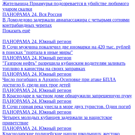
Жительница Приамурья подозревается в убийстве любимого
ударом скалки
ПАНОРАМА 24. Вся Россия
В Домодедово задержали авиапассажира с четырьмя сотнями
контрабандных черепах
Показать ещё
ПАНОРАМА 24. Южный регион
В Сочи мужчина покалечил две иномарки на 420 тыс. рублей
в поисках "портала в иные миры"
ПАНОРАМА 24. Южный регион
"Газпром нефть" разрешила кубанским водителям заливать
топливо в канистры на своих заправках
ПАНОРАМА 24. Южный регион
Число погибших в Архипо-Осиповке при атаке БПЛА
достигло 6, среди них трое детей
ПАНОРАМА 24. Южный регион
В Краснодаре в частном доме обнаружили запрещенную пуму
ПАНОРАМА 24. Южный регион
В Сочи горная река унесла в море двух туристов. Один погиб
ПАНОРАМА 24. Южный регион
Четырех молодых кубанцев задержали за нацистское
приветствие
ПАНОРАМА 24. Южный регион
Краснодарские полицейские нашли школьницу, жестоко