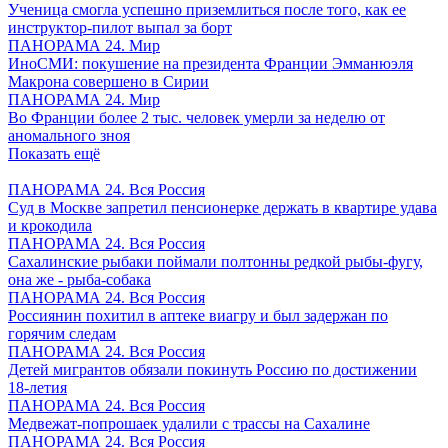
Ученица смогла успешно приземлиться после того, как ее
инструктор-пилот выпал за борт
ПАНОРАМА 24. Мир
ИноСМИ: покушение на президента Франции Эмманюэля
Макрона совершено в Сирии
ПАНОРАМА 24. Мир
Во Франции более 2 тыс. человек умерли за неделю от
аномального зноя
Показать ещё
ПАНОРАМА 24. Вся Россия
Суд в Москве запретил пенсионерке держать в квартире удава
и крокодила
ПАНОРАМА 24. Вся Россия
Сахалинские рыбаки поймали полтонны редкой рыбы-фугу,
она же - рыба-собака
ПАНОРАМА 24. Вся Россия
Россиянин похитил в аптеке виагру и был задержан по
горячим следам
ПАНОРАМА 24. Вся Россия
Детей мигрантов обязали покинуть Россию по достижении
18-летия
ПАНОРАМА 24. Вся Россия
Медвежат-попрошаек удалили с трассы на Сахалине
ПАНОРАМА 24. Вся Россия