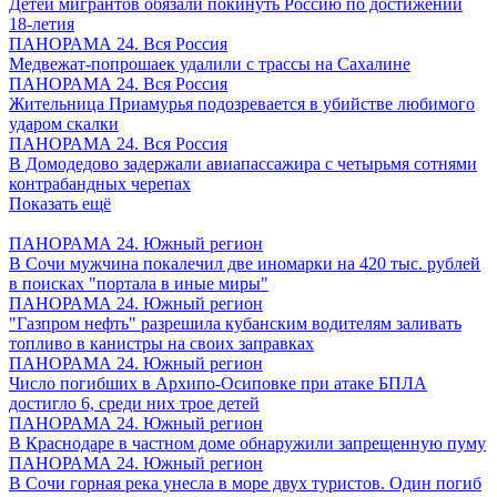
Детей мигрантов обязали покинуть Россию по достижении
18-летия
ПАНОРАМА 24. Вся Россия
Медвежат-попрошаек удалили с трассы на Сахалине
ПАНОРАМА 24. Вся Россия
Жительница Приамурья подозревается в убийстве любимого
ударом скалки
ПАНОРАМА 24. Вся Россия
В Домодедово задержали авиапассажира с четырьмя сотнями
контрабандных черепах
Показать ещё
ПАНОРАМА 24. Южный регион
В Сочи мужчина покалечил две иномарки на 420 тыс. рублей
в поисках "портала в иные миры"
ПАНОРАМА 24. Южный регион
"Газпром нефть" разрешила кубанским водителям заливать
топливо в канистры на своих заправках
ПАНОРАМА 24. Южный регион
Число погибших в Архипо-Осиповке при атаке БПЛА
достигло 6, среди них трое детей
ПАНОРАМА 24. Южный регион
В Краснодаре в частном доме обнаружили запрещенную пуму
ПАНОРАМА 24. Южный регион
В Сочи горная река унесла в море двух туристов. Один погиб