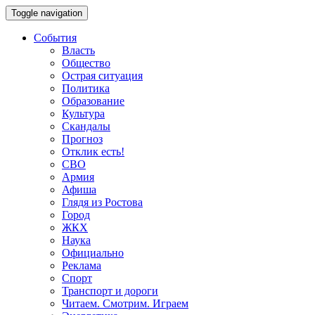
Toggle navigation
События
Власть
Общество
Острая ситуация
Политика
Образование
Культура
Скандалы
Прогноз
Отклик есть!
СВО
Армия
Афиша
Глядя из Ростова
Город
ЖКХ
Наука
Официально
Реклама
Спорт
Транспорт и дороги
Читаем. Смотрим. Играем