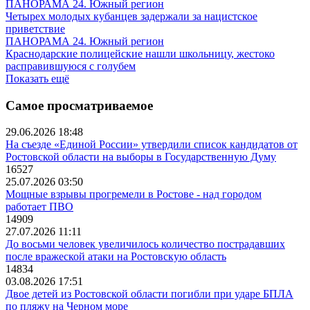
ПАНОРАМА 24. Южный регион
Четырех молодых кубанцев задержали за нацистское
приветствие
ПАНОРАМА 24. Южный регион
Краснодарские полицейские нашли школьницу, жестоко
расправившуюся с голубем
Показать ещё
Самое просматриваемое
29.06.2026 18:48
На съезде «Единой России» утвердили список кандидатов от
Ростовской области на выборы в Государственную Думу
16527
25.07.2026 03:50
Мощные взрывы прогремели в Ростове - над городом
работает ПВО
14909
27.07.2026 11:11
До восьми человек увеличилось количество пострадавших
после вражеской атаки на Ростовскую область
14834
03.08.2026 17:51
Двое детей из Ростовской области погибли при ударе БПЛА
по пляжу на Черном море