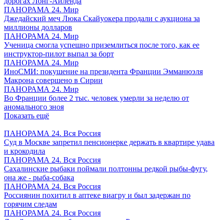
дорогах Лонг-Айленда
ПАНОРАМА 24. Мир
Джедайский меч Люка Скайуокера продали с аукциона за
миллионы долларов
ПАНОРАМА 24. Мир
Ученица смогла успешно приземлиться после того, как ее
инструктор-пилот выпал за борт
ПАНОРАМА 24. Мир
ИноСМИ: покушение на президента Франции Эмманюэля
Макрона совершено в Сирии
ПАНОРАМА 24. Мир
Во Франции более 2 тыс. человек умерли за неделю от
аномального зноя
Показать ещё
ПАНОРАМА 24. Вся Россия
Суд в Москве запретил пенсионерке держать в квартире удава
и крокодила
ПАНОРАМА 24. Вся Россия
Сахалинские рыбаки поймали полтонны редкой рыбы-фугу,
она же - рыба-собака
ПАНОРАМА 24. Вся Россия
Россиянин похитил в аптеке виагру и был задержан по
горячим следам
ПАНОРАМА 24. Вся Россия