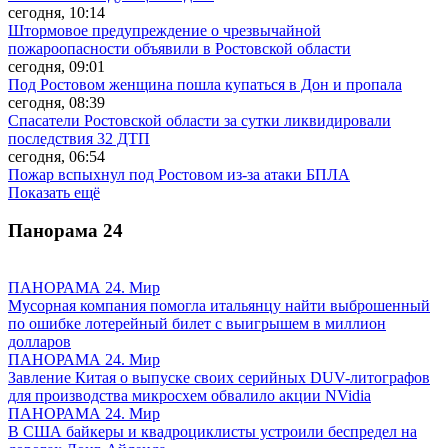
сегодня, 10:14
Штормовое предупреждение о чрезвычайной
пожароопасности объявили в Ростовской области
сегодня, 09:01
Под Ростовом женщина пошла купаться в Дон и пропала
сегодня, 08:39
Спасатели Ростовской области за сутки ликвидировали
последствия 32 ДТП
сегодня, 06:54
Пожар вспыхнул под Ростовом из-за атаки БПЛА
Показать ещё
Панорама
24
ПАНОРАМА 24. Мир
Мусорная компания помогла итальянцу найти выброшенный
по ошибке лотерейный билет с выигрышем в миллион
долларов
ПАНОРАМА 24. Мир
Завление Китая о выпуске своих серийных DUV-литографов
для производства микросхем обвалило акции NVidia
ПАНОРАМА 24. Мир
В США байкеры и квадроциклисты устроили беспредел на