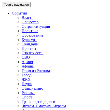
Toggle navigation
События
Власть
Общество
Острая ситуация
Политика
Образование
Культура
Скандалы
Прогноз
Отклик есть!
СВО
Армия
Афиша
Глядя из Ростова
Город
ЖКХ
Наука
Официально
Реклама
Спорт
Транспорт и дороги
Читаем. Смотрим. Играем