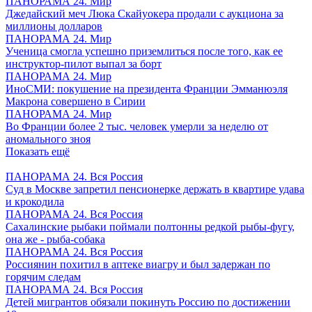
ПАНОРАМА 24. Мир
Джедайский меч Люка Скайуокера продали с аукциона за
миллионы долларов
ПАНОРАМА 24. Мир
Ученица смогла успешно приземлиться после того, как ее
инструктор-пилот выпал за борт
ПАНОРАМА 24. Мир
ИноСМИ: покушение на президента Франции Эмманюэля
Макрона совершено в Сирии
ПАНОРАМА 24. Мир
Во Франции более 2 тыс. человек умерли за неделю от
аномального зноя
Показать ещё
ПАНОРАМА 24. Вся Россия
Суд в Москве запретил пенсионерке держать в квартире удава
и крокодила
ПАНОРАМА 24. Вся Россия
Сахалинские рыбаки поймали полтонны редкой рыбы-фугу,
она же - рыба-собака
ПАНОРАМА 24. Вся Россия
Россиянин похитил в аптеке виагру и был задержан по
горячим следам
ПАНОРАМА 24. Вся Россия
Детей мигрантов обязали покинуть Россию по достижении