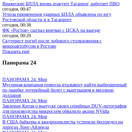
Вражеские БПЛА вновь атакуют Таганрог, работает ПВО
сегодня, 00:47
Угроза применения ударных БПЛА объявлена по югу
Ростовской области и в Таганроге
сегодня, 00:38
ФК «Ростов» сыграл вничью с ЦСКА на выезде
сегодня, 00:20
Скутерист погиб после лобового столкновения с
микроавтобусом в Ростове
Показать ещё
Панорама
24
ПАНОРАМА 24. Мир
Мусорная компания помогла итальянцу найти выброшенный
по ошибке лотерейный билет с выигрышем в миллион
долларов
ПАНОРАМА 24. Мир
Завление Китая о выпуске своих серийных DUV-литографов
для производства микросхем обвалило акции NVidia
ПАНОРАМА 24. Мир
В США байкеры и квадроциклисты устроили беспредел на
дорогах Лонг-Айленда