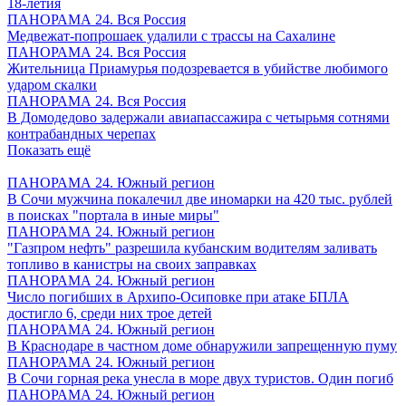
18-летия
ПАНОРАМА 24. Вся Россия
Медвежат-попрошаек удалили с трассы на Сахалине
ПАНОРАМА 24. Вся Россия
Жительница Приамурья подозревается в убийстве любимого
ударом скалки
ПАНОРАМА 24. Вся Россия
В Домодедово задержали авиапассажира с четырьмя сотнями
контрабандных черепах
Показать ещё
ПАНОРАМА 24. Южный регион
В Сочи мужчина покалечил две иномарки на 420 тыс. рублей
в поисках "портала в иные миры"
ПАНОРАМА 24. Южный регион
"Газпром нефть" разрешила кубанским водителям заливать
топливо в канистры на своих заправках
ПАНОРАМА 24. Южный регион
Число погибших в Архипо-Осиповке при атаке БПЛА
достигло 6, среди них трое детей
ПАНОРАМА 24. Южный регион
В Краснодаре в частном доме обнаружили запрещенную пуму
ПАНОРАМА 24. Южный регион
В Сочи горная река унесла в море двух туристов. Один погиб
ПАНОРАМА 24. Южный регион