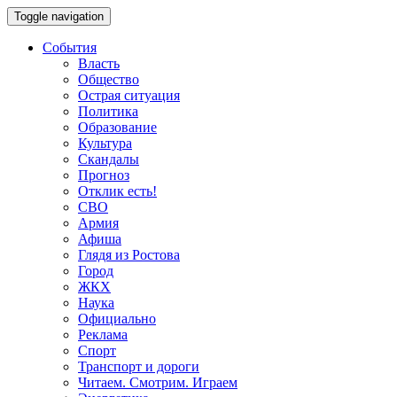
Toggle navigation
События
Власть
Общество
Острая ситуация
Политика
Образование
Культура
Скандалы
Прогноз
Отклик есть!
СВО
Армия
Афиша
Глядя из Ростова
Город
ЖКХ
Наука
Официально
Реклама
Спорт
Транспорт и дороги
Читаем. Смотрим. Играем