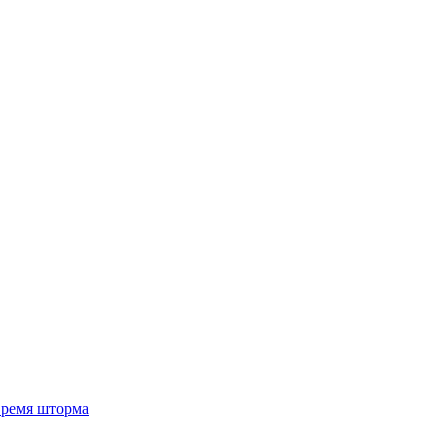
 время шторма