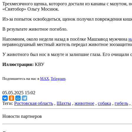
Трехмесячного щенка, которого достали из канавы с мазутом, н
«Святобор» Ольгу Мосиюк.
Из-за попыток освободиться, щенок получил повреждения киш
В результате животное погибло.
Напомним, около недели назад в посёлке Машзавод мужчина
н
неравнодушный местный житель передал животное зоозащитни
У животного был нос в мазуте и залипшие глаза. Его очищали 
Иллюстрация:
КВУ
Подпишитесь на нас в
MAX
,
Telegram
.
05.05.2025 15:02
Теги:
Ростовская область
,
Шахты
,
животное
,
собака
,
гибель
,
Новости партнеров