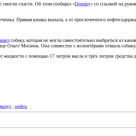
е смогли спасти. Об этом сообщил «
Donday
» со ссылкой на рук
ечника. Прямая кишка выпала, а от проглоченного
нефтесодержа
ашел
собаку, которая не могла самостоятельно выбраться из канав
це Ольге Мосиюк. Она совместно с волонтёрами отмыла собаку
от жидкости с помощью 17 литров масла и трёх литров средства 
мазут
,
нефть