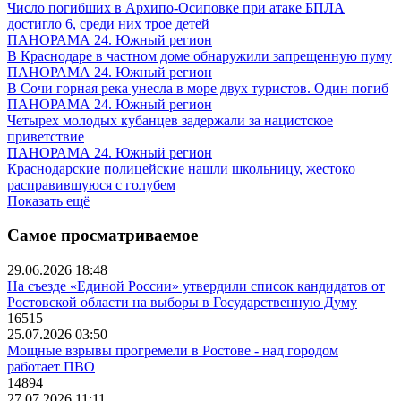
Число погибших в Архипо-Осиповке при атаке БПЛА
достигло 6, среди них трое детей
ПАНОРАМА 24. Южный регион
В Краснодаре в частном доме обнаружили запрещенную пуму
ПАНОРАМА 24. Южный регион
В Сочи горная река унесла в море двух туристов. Один погиб
ПАНОРАМА 24. Южный регион
Четырех молодых кубанцев задержали за нацистское
приветствие
ПАНОРАМА 24. Южный регион
Краснодарские полицейские нашли школьницу, жестоко
расправившуюся с голубем
Показать ещё
Самое просматриваемое
29.06.2026 18:48
На съезде «Единой России» утвердили список кандидатов от
Ростовской области на выборы в Государственную Думу
16515
25.07.2026 03:50
Мощные взрывы прогремели в Ростове - над городом
работает ПВО
14894
27.07.2026 11:11