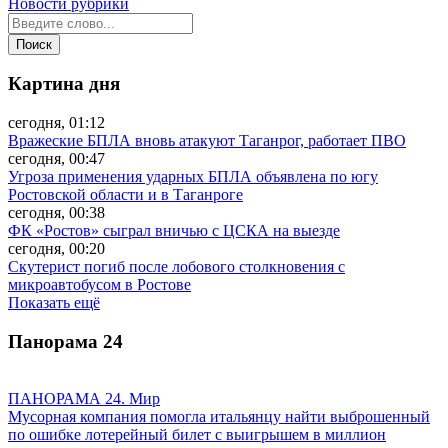
Новости рубрики
Картина дня
сегодня, 01:12
Вражеские БПЛА вновь атакуют Таганрог, работает ПВО
сегодня, 00:47
Угроза применения ударных БПЛА объявлена по югу
Ростовской области и в Таганроге
сегодня, 00:38
ФК «Ростов» сыграл вничью с ЦСКА на выезде
сегодня, 00:20
Скутерист погиб после лобового столкновения с
микроавтобусом в Ростове
Показать ещё
Панорама
24
ПАНОРАМА 24. Мир
Мусорная компания помогла итальянцу найти выброшенный
по ошибке лотерейный билет с выигрышем в миллион