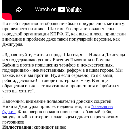
По всей вероятности обращение было приурочено к митингу,
прошедшего на днях в Шахтах. Его организовали члены
городской организации КПРФ. И, как выяснилось, привлекли
внимание к проблеме даже такой популярной персоны, как
Джигурда.
- Здравствуйте, жители города Шахты, я — Никита Джигурда
и я поддерживаю усилия Евгения Пыхонина и Романа
Бабкина против повышения тарифов и некачественных,
подчеркиваю - некачественных, реформ в вашем городе. Мы
также, как и вы против. Ну, а если серьёзно, то я с вами,
ребята, девчонки! – говорит актер на камеру. В конце
обращения он желает шахтинцам процветания и "добиться
чего вы хотите".
.
Напомним, внимание пользователей донских соцсетей
Никита Джигурда привлек недавно тем, что
"сбежал из
будки"
. Фолловеров изрядно повеселил забавный фейк,
запущенный в интернет владельцем одного из ростовских
грузовиков.
Иллюстрация:
скриншот видео