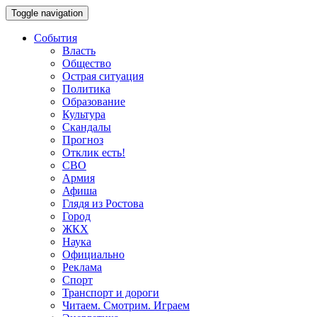
Toggle navigation
События
Власть
Общество
Острая ситуация
Политика
Образование
Культура
Скандалы
Прогноз
Отклик есть!
СВО
Армия
Афиша
Глядя из Ростова
Город
ЖКХ
Наука
Официально
Реклама
Спорт
Транспорт и дороги
Читаем. Смотрим. Играем