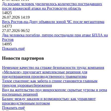
До восьми человек увеличилось количество пострадавших
после вражеской атаки на Ростовскую область
14825
26.07.2026 14:19
Весь Ростов-на-Дону объявили зоной ЧС после мегашторма
14373
27.07.2026 06:52
Два человека погибли, пятеро пострадали при атаке БПЛА на
Ростов
14095
Показать ещё
Новости партнеров
Немецкое качество на страже безопасности труда: компания
«Мельхозе» предлагает комплексные решения для
предотвращения производственного травматизма
Тихое спасение: как забота о спине становится главным
трендом здоровьесбережения
Вид на жительство под микроскопом: скрытые угрозы и цена
поспешных решений
Баланс между заказом и возможностью: как управляют
производственным потоком
Показать ещё