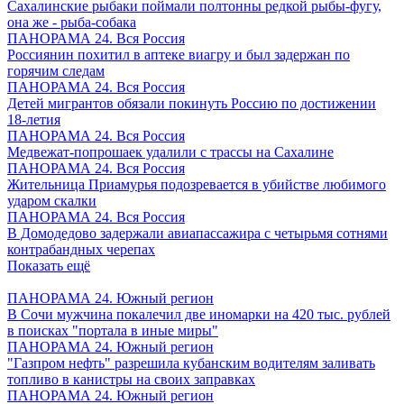
Сахалинские рыбаки поймали полтонны редкой рыбы-фугу,
она же - рыба-собака
ПАНОРАМА 24. Вся Россия
Россиянин похитил в аптеке виагру и был задержан по
горячим следам
ПАНОРАМА 24. Вся Россия
Детей мигрантов обязали покинуть Россию по достижении
18-летия
ПАНОРАМА 24. Вся Россия
Медвежат-попрошаек удалили с трассы на Сахалине
ПАНОРАМА 24. Вся Россия
Жительница Приамурья подозревается в убийстве любимого
ударом скалки
ПАНОРАМА 24. Вся Россия
В Домодедово задержали авиапассажира с четырьмя сотнями
контрабандных черепах
Показать ещё
ПАНОРАМА 24. Южный регион
В Сочи мужчина покалечил две иномарки на 420 тыс. рублей
в поисках "портала в иные миры"
ПАНОРАМА 24. Южный регион
"Газпром нефть" разрешила кубанским водителям заливать
топливо в канистры на своих заправках
ПАНОРАМА 24. Южный регион