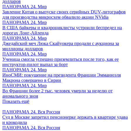
долларов
ПАНОРАМА 24. Мир
Завление Китая о выпуске своих серийных DUV-литографов
для производства микросхем обвалило акции NVidia
ПАНОРАМА 24. Мир
В США байкеры и квадроциклисты устроили беспредел на
дорогах Лонг-Айленда
ПАНОРАМА 24. Мир
Джедайский меч Люка Скайуокера продали с аукциона за
миллионы долларов
ПАНОРАМА 24. Мир
Ученица смогла успешно приземлиться после того, как ее
инструктор-пилот выпал за борт
ПАНОРАМА 24. Мир
ИноСМИ: покушение на президента Франции Эмманюэля
Макрона совершено в Сирии
ПАНОРАМА 24. Мир
Во Франции более 2 тыс. человек умерли за неделю от
аномального зноя
Показать ещё
ПАНОРАМА 24. Вся Россия
Суд в Москве запретил пенсионерке держать в квартире удава
и крокодила
ПАНОРАМА 24. Вся Россия