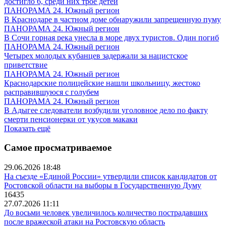
достигло 6, среди них трое детей
ПАНОРАМА 24. Южный регион
В Краснодаре в частном доме обнаружили запрещенную пуму
ПАНОРАМА 24. Южный регион
В Сочи горная река унесла в море двух туристов. Один погиб
ПАНОРАМА 24. Южный регион
Четырех молодых кубанцев задержали за нацистское
приветствие
ПАНОРАМА 24. Южный регион
Краснодарские полицейские нашли школьницу, жестоко
расправившуюся с голубем
ПАНОРАМА 24. Южный регион
В Адыгее следователи возбудили уголовное дело по факту
смерти пенсионерки от укусов макаки
Показать ещё
Самое просматриваемое
29.06.2026 18:48
На съезде «Единой России» утвердили список кандидатов от
Ростовской области на выборы в Государственную Думу
16435
27.07.2026 11:11
До восьми человек увеличилось количество пострадавших
после вражеской атаки на Ростовскую область