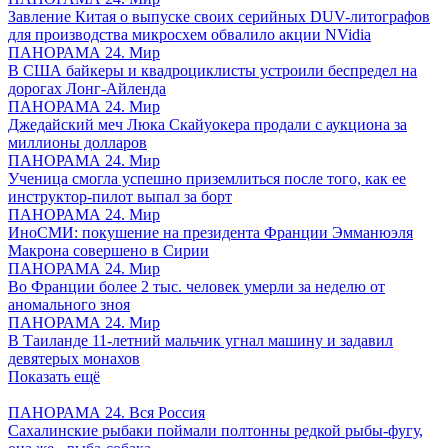
Завление Китая о выпуске своих серийных DUV-литографов
для производства микросхем обвалило акции NVidia
ПАНОРАМА 24. Мир
В США байкеры и квадроциклисты устроили беспредел на
дорогах Лонг-Айленда
ПАНОРАМА 24. Мир
Джедайский меч Люка Скайуокера продали с аукциона за
миллионы долларов
ПАНОРАМА 24. Мир
Ученица смогла успешно приземлиться после того, как ее
инструктор-пилот выпал за борт
ПАНОРАМА 24. Мир
ИноСМИ: покушение на президента Франции Эмманюэля
Макрона совершено в Сирии
ПАНОРАМА 24. Мир
Во Франции более 2 тыс. человек умерли за неделю от
аномального зноя
ПАНОРАМА 24. Мир
В Таиланде 11-летний мальчик угнал машину и задавил
девятерых монахов
Показать ещё
ПАНОРАМА 24. Вся Россия
Сахалинские рыбаки поймали полтонны редкой рыбы-фугу,