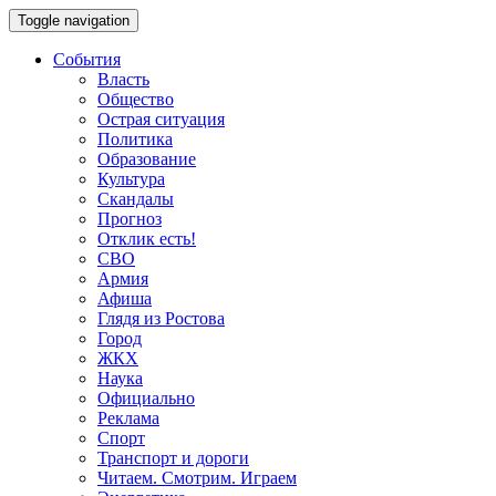
Toggle navigation
События
Власть
Общество
Острая ситуация
Политика
Образование
Культура
Скандалы
Прогноз
Отклик есть!
СВО
Армия
Афиша
Глядя из Ростова
Город
ЖКХ
Наука
Официально
Реклама
Спорт
Транспорт и дороги
Читаем. Смотрим. Играем