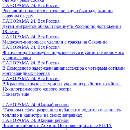
она же - рыба-собака
ПАНОРАМА 24. Вся Россия
Россиянин похитил в аптеке виагру и был задержан по
горячим следам
ПАНОРАМА 24. Вся Россия
Детей мигрантов обязали покинуть Россию по достижении
18-летия
ПАНОРАМА 24. Вся Россия
Медвежат-попрошаек удалили с трассы на Сахалине
ПАНОРАМА 24. Вся Россия
Жительница Приамурья подозревается в убийстве любимого
ударом скалки
ПАНОРАМА 24. Вся Россия
В Домодедово задержали авиапассажира с четырьмя сотнями
контрабандных черепах
ПАНОРАМА 24. Вся Россия
В Красноярском крае туристы украли из рыбного хозяйства
12-килограммового живого осетра
Показать ещё
ПАНОРАМА 24. Южный регион
"Газпром нефть" разрешила кубанским водителям заливать
топливо в канистры на своих заправках
ПАНОРАМА 24. Южный регион
Число погибших в Архипо-Осиповке при атаке БПЛА