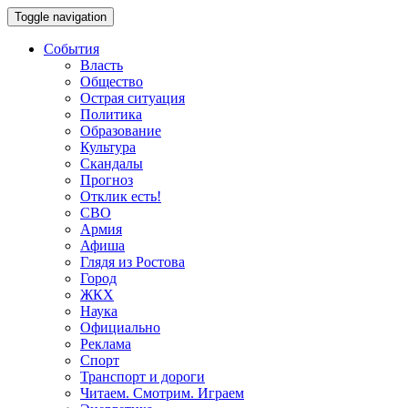
Toggle navigation
События
Власть
Общество
Острая ситуация
Политика
Образование
Культура
Скандалы
Прогноз
Отклик есть!
СВО
Армия
Афиша
Глядя из Ростова
Город
ЖКХ
Наука
Официально
Реклама
Спорт
Транспорт и дороги
Читаем. Смотрим. Играем