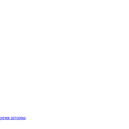
 время шторма