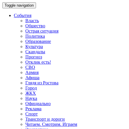
Toggle navigation
События
Власть
Общество
Острая ситуация
Политика
Образование
Культура
Скандалы
Прогноз
Отклик есть!
СВО
Армия
Афиша
Глядя из Ростова
Город
ЖКХ
Наука
Официально
Реклама
Спорт
Транспорт и дороги
Читаем. Смотрим. Играем