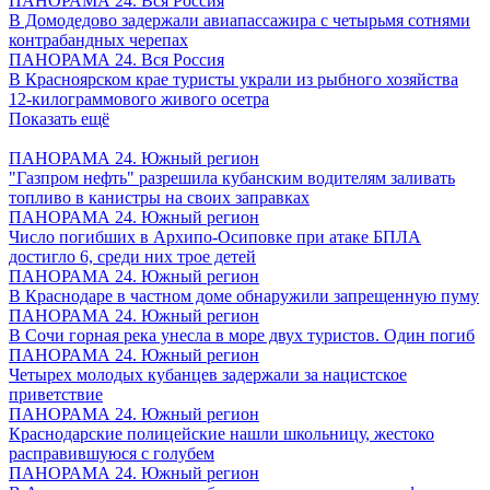
ПАНОРАМА 24. Вся Россия
В Домодедово задержали авиапассажира с четырьмя сотнями
контрабандных черепах
ПАНОРАМА 24. Вся Россия
В Красноярском крае туристы украли из рыбного хозяйства
12-килограммового живого осетра
Показать ещё
ПАНОРАМА 24. Южный регион
"Газпром нефть" разрешила кубанским водителям заливать
топливо в канистры на своих заправках
ПАНОРАМА 24. Южный регион
Число погибших в Архипо-Осиповке при атаке БПЛА
достигло 6, среди них трое детей
ПАНОРАМА 24. Южный регион
В Краснодаре в частном доме обнаружили запрещенную пуму
ПАНОРАМА 24. Южный регион
В Сочи горная река унесла в море двух туристов. Один погиб
ПАНОРАМА 24. Южный регион
Четырех молодых кубанцев задержали за нацистское
приветствие
ПАНОРАМА 24. Южный регион
Краснодарские полицейские нашли школьницу, жестоко
расправившуюся с голубем
ПАНОРАМА 24. Южный регион