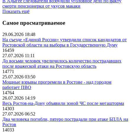
В Адыгее следователи возбудили уголовное дело по факту
смерти пенсионерки от укусов макаки
Показать ещё
Самое просматриваемое
29.06.2026 18:48
На съезде «Единой России» утвердили список кандидатов от
Ростовской области на выборы в Государственную Думу
16459
27.07.2026 11:11
До восьми человек увеличилось количество пострадавших
после вражеской атаки на Ростовскую область
14771
25.07.2026 03:50
Мощные взрывы прогремели в Ростове - над городом
работает ПВО
14764
26.07.2026 14:19
Весь Ростов-на-Дону объявили зоной ЧС после мегашторма
14303
27.07.2026 06:52
Два человека погибли, пятеро пострадали при атаке БПЛА на
Ростов
14033