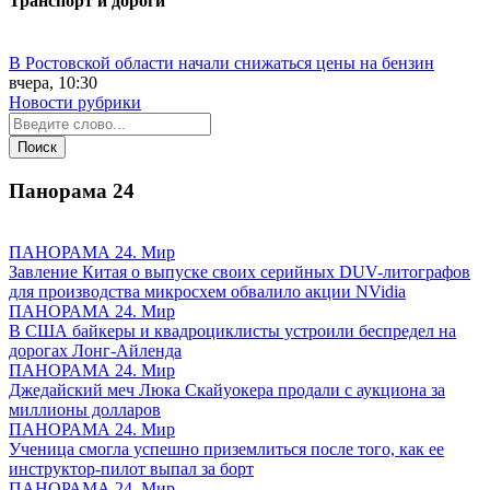
Транспорт и дороги
В Ростовской области начали снижаться цены на бензин
вчера, 10:30
Новости рубрики
Панорама
24
ПАНОРАМА 24. Мир
Завление Китая о выпуске своих серийных DUV-литографов
для производства микросхем обвалило акции NVidia
ПАНОРАМА 24. Мир
В США байкеры и квадроциклисты устроили беспредел на
дорогах Лонг-Айленда
ПАНОРАМА 24. Мир
Джедайский меч Люка Скайуокера продали с аукциона за
миллионы долларов
ПАНОРАМА 24. Мир
Ученица смогла успешно приземлиться после того, как ее
инструктор-пилот выпал за борт
ПАНОРАМА 24. Мир