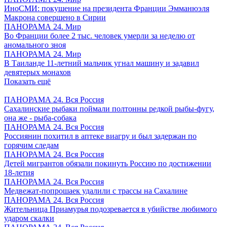
ИноСМИ: покушение на президента Франции Эмманюэля
Макрона совершено в Сирии
ПАНОРАМА 24. Мир
Во Франции более 2 тыс. человек умерли за неделю от
аномального зноя
ПАНОРАМА 24. Мир
В Таиланде 11-летний мальчик угнал машину и задавил
девятерых монахов
Показать ещё
ПАНОРАМА 24. Вся Россия
Сахалинские рыбаки поймали полтонны редкой рыбы-фугу,
она же - рыба-собака
ПАНОРАМА 24. Вся Россия
Россиянин похитил в аптеке виагру и был задержан по
горячим следам
ПАНОРАМА 24. Вся Россия
Детей мигрантов обязали покинуть Россию по достижении
18-летия
ПАНОРАМА 24. Вся Россия
Медвежат-попрошаек удалили с трассы на Сахалине
ПАНОРАМА 24. Вся Россия
Жительница Приамурья подозревается в убийстве любимого
ударом скалки