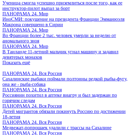
Ученица смогла успешно приземлиться после того, как ее
инструктор-пилот выпал за борт
ПАНОРАМА 24. Мир
ИноСМИ: покушение на президента Франции Эмманюэля
Макрона совершено в Сирии
ПАНОРАМА 24. Мир
Во Франции более 2 тыс. человек умерли за неделю от
аномального зноя
ПАНОРАМА 24. Мир
В Таиланде 11-летний мальчик угнал машину и задавил
девятерых монахов
Показать ещё
ПАНОРАМА 24. Вся Россия
Сахалинские рыбаки поймали полтонны редкой рыбы-фугу,
она же - рыба-собака
ПАНОРАМА 24. Вся Россия
Россиянин похитил в аптеке виагру и был задержан по
горячим следам
ПАНОРАМА 24. Вся Россия
Детей мигрантов обязали покинуть Россию по достижении
18-летия
ПАНОРАМА 24. Вся Россия
Медвежат-попрошаек удалили с трассы на Сахалине
ПАНОРАМА 24. Вся Россия