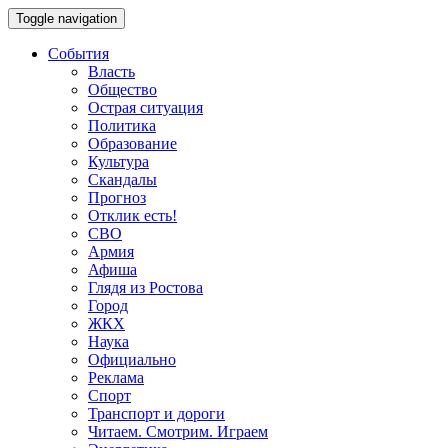
Toggle navigation
События
Власть
Общество
Острая ситуация
Политика
Образование
Культура
Скандалы
Прогноз
Отклик есть!
СВО
Армия
Афиша
Глядя из Ростова
Город
ЖКХ
Наука
Официально
Реклама
Спорт
Транспорт и дороги
Читаем. Смотрим. Играем