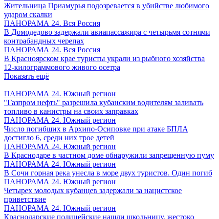
Жительница Приамурья подозревается в убийстве любимого
ударом скалки
ПАНОРАМА 24. Вся Россия
В Домодедово задержали авиапассажира с четырьмя сотнями
контрабандных черепах
ПАНОРАМА 24. Вся Россия
В Красноярском крае туристы украли из рыбного хозяйства
12-килограммового живого осетра
Показать ещё
ПАНОРАМА 24. Южный регион
"Газпром нефть" разрешила кубанским водителям заливать
топливо в канистры на своих заправках
ПАНОРАМА 24. Южный регион
Число погибших в Архипо-Осиповке при атаке БПЛА
достигло 6, среди них трое детей
ПАНОРАМА 24. Южный регион
В Краснодаре в частном доме обнаружили запрещенную пуму
ПАНОРАМА 24. Южный регион
В Сочи горная река унесла в море двух туристов. Один погиб
ПАНОРАМА 24. Южный регион
Четырех молодых кубанцев задержали за нацистское
приветствие
ПАНОРАМА 24. Южный регион
Краснодарские полицейские нашли школьницу, жестоко