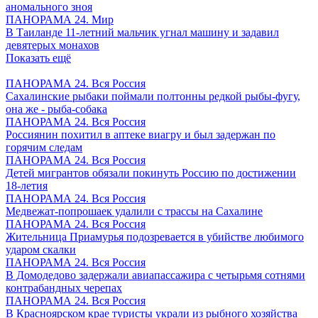
аномального зноя
ПАНОРАМА 24. Мир
В Таиланде 11-летний мальчик угнал машину и задавил
девятерых монахов
Показать ещё
ПАНОРАМА 24. Вся Россия
Сахалинские рыбаки поймали полтонны редкой рыбы-фугу,
она же - рыба-собака
ПАНОРАМА 24. Вся Россия
Россиянин похитил в аптеке виагру и был задержан по
горячим следам
ПАНОРАМА 24. Вся Россия
Детей мигрантов обязали покинуть Россию по достижении
18-летия
ПАНОРАМА 24. Вся Россия
Медвежат-попрошаек удалили с трассы на Сахалине
ПАНОРАМА 24. Вся Россия
Жительница Приамурья подозревается в убийстве любимого
ударом скалки
ПАНОРАМА 24. Вся Россия
В Домодедово задержали авиапассажира с четырьмя сотнями
контрабандных черепах
ПАНОРАМА 24. Вся Россия
В Красноярском крае туристы украли из рыбного хозяйства