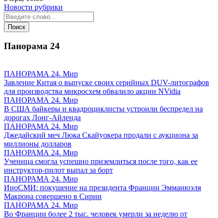
Новости рубрики
Панорама
24
ПАНОРАМА 24. Мир
Завление Китая о выпуске своих серийных DUV-литографов
для производства микросхем обвалило акции NVidia
ПАНОРАМА 24. Мир
В США байкеры и квадроциклисты устроили беспредел на
дорогах Лонг-Айленда
ПАНОРАМА 24. Мир
Джедайский меч Люка Скайуокера продали с аукциона за
миллионы долларов
ПАНОРАМА 24. Мир
Ученица смогла успешно приземлиться после того, как ее
инструктор-пилот выпал за борт
ПАНОРАМА 24. Мир
ИноСМИ: покушение на президента Франции Эмманюэля
Макрона совершено в Сирии
ПАНОРАМА 24. Мир
Во Франции более 2 тыс. человек умерли за неделю от