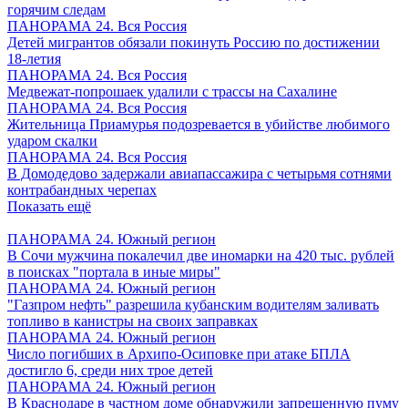
горячим следам
ПАНОРАМА 24. Вся Россия
Детей мигрантов обязали покинуть Россию по достижении
18-летия
ПАНОРАМА 24. Вся Россия
Медвежат-попрошаек удалили с трассы на Сахалине
ПАНОРАМА 24. Вся Россия
Жительница Приамурья подозревается в убийстве любимого
ударом скалки
ПАНОРАМА 24. Вся Россия
В Домодедово задержали авиапассажира с четырьмя сотнями
контрабандных черепах
Показать ещё
ПАНОРАМА 24. Южный регион
В Сочи мужчина покалечил две иномарки на 420 тыс. рублей
в поисках "портала в иные миры"
ПАНОРАМА 24. Южный регион
"Газпром нефть" разрешила кубанским водителям заливать
топливо в канистры на своих заправках
ПАНОРАМА 24. Южный регион
Число погибших в Архипо-Осиповке при атаке БПЛА
достигло 6, среди них трое детей
ПАНОРАМА 24. Южный регион
В Краснодаре в частном доме обнаружили запрещенную пуму