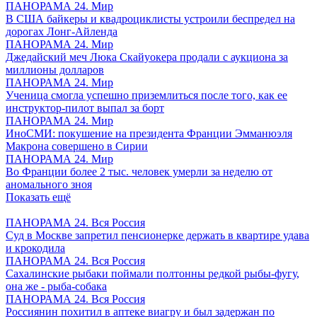
ПАНОРАМА 24. Мир
В США байкеры и квадроциклисты устроили беспредел на
дорогах Лонг-Айленда
ПАНОРАМА 24. Мир
Джедайский меч Люка Скайуокера продали с аукциона за
миллионы долларов
ПАНОРАМА 24. Мир
Ученица смогла успешно приземлиться после того, как ее
инструктор-пилот выпал за борт
ПАНОРАМА 24. Мир
ИноСМИ: покушение на президента Франции Эмманюэля
Макрона совершено в Сирии
ПАНОРАМА 24. Мир
Во Франции более 2 тыс. человек умерли за неделю от
аномального зноя
Показать ещё
ПАНОРАМА 24. Вся Россия
Суд в Москве запретил пенсионерке держать в квартире удава
и крокодила
ПАНОРАМА 24. Вся Россия
Сахалинские рыбаки поймали полтонны редкой рыбы-фугу,
она же - рыба-собака
ПАНОРАМА 24. Вся Россия
Россиянин похитил в аптеке виагру и был задержан по