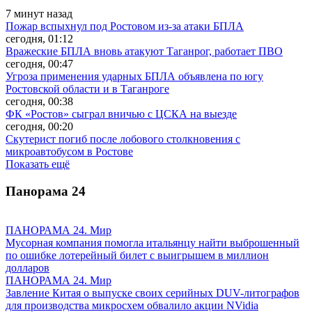
7 минут назад
Пожар вспыхнул под Ростовом из-за атаки БПЛА
сегодня, 01:12
Вражеские БПЛА вновь атакуют Таганрог, работает ПВО
сегодня, 00:47
Угроза применения ударных БПЛА объявлена по югу
Ростовской области и в Таганроге
сегодня, 00:38
ФК «Ростов» сыграл вничью с ЦСКА на выезде
сегодня, 00:20
Скутерист погиб после лобового столкновения с
микроавтобусом в Ростове
Показать ещё
Панорама
24
ПАНОРАМА 24. Мир
Мусорная компания помогла итальянцу найти выброшенный
по ошибке лотерейный билет с выигрышем в миллион
долларов
ПАНОРАМА 24. Мир
Завление Китая о выпуске своих серийных DUV-литографов
для производства микросхем обвалило акции NVidia