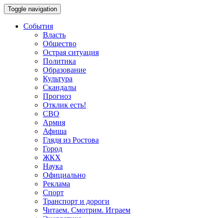
Toggle navigation
События
Власть
Общество
Острая ситуация
Политика
Образование
Культура
Скандалы
Прогноз
Отклик есть!
СВО
Армия
Афиша
Глядя из Ростова
Город
ЖКХ
Наука
Официально
Реклама
Спорт
Транспорт и дороги
Читаем. Смотрим. Играем