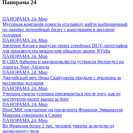
Панорама
24
ПАНОРАМА 24. Мир
Мусорная компания помогла итальянцу найти выброшенный
по ошибке лотерейный билет с выигрышем в миллион
долларов
ПАНОРАМА 24. Мир
Завление Китая о выпуске своих серийных DUV-литографов
для производства микросхем обвалило акции NVidia
ПАНОРАМА 24. Мир
В США байкеры и квадроциклисты устроили беспредел на
дорогах Лонг-Айленда
ПАНОРАМА 24. Мир
Джедайский меч Люка Скайуокера продали с аукциона за
миллионы долларов
ПАНОРАМА 24. Мир
Ученица смогла успешно приземлиться после того, как ее
инструктор-пилот выпал за борт
ПАНОРАМА 24. Мир
ИноСМИ: покушение на президента Франции Эмманюэля
Макрона совершено в Сирии
ПАНОРАМА 24. Мир
Во Франции более 2 тыс. человек умерли за неделю от
аномального зноя