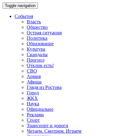
Toggle navigation
События
Власть
Общество
Острая ситуация
Политика
Образование
Культура
Скандалы
Прогноз
Отклик есть!
СВО
Армия
Афиша
Глядя из Ростова
Город
ЖКХ
Наука
Официально
Реклама
Спорт
Транспорт и дороги
Читаем. Смотрим. Играем