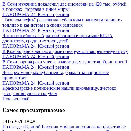
В Сочи мужчина покалечил две иномарки на 420 тыс. рублей
в поисках "портала в иные миры"
ПАНОРАМА 24. Южный регион
"Газпром нефть" разрешила кубанским водителям заливать
топливо в канистры на своих заправках
ПАНОРАМА 24. Южный регион
Число погибших в Архипо-Осиповке при атаке БПЛА
достигло 6, среди них трое детей
ПАНОРАМА 24. Южный регион
В Краснодаре в частном доме обнаружили запрещенную пуму
ПАНОРАМА 24. Южный регион
В Сочи горная река унесла в море двух туристов. Один погиб
ПАНОРАМА 24. Южный регион
Четырех молодых кубанцев задержали за нацистское
приветствие
ПАНОРАМА 24. Южный регион
Краснодарские полицейские нашли школьницу, жестоко
расправившуюся с голубем
Показать ещё
Самое просматриваемое
29.06.2026 18:48
На съезде «Единой России» утвердили список кандидатов от