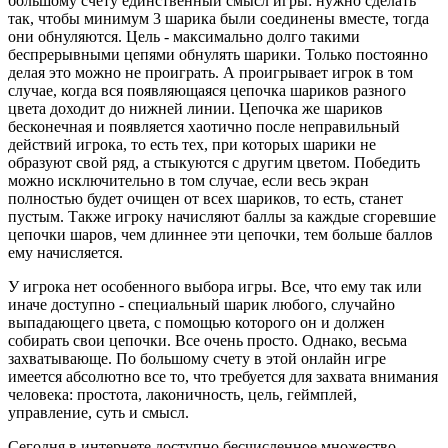
большому счету единственный смысл игры: нужно сделать
так, чтобы минимум 3 шарика были соединены вместе, тогда
они обнуляются. Цель - максимально долго такими
беспрерывными цепями обнулять шарики. Только постоянно
делая это можно не проиграть. А проигрывает игрок в том
случае, когда вся появляющаяся цепочка шариков разного
цвета доходит до нижней линии. Цепочка же шариков
бесконечная и появляется хаотично после неправильный
действий игрока, то есть тех, при которых шарики не
образуют свой ряд, а стыкуются с другим цветом. Победить
можно исключительно в том случае, если весь экран
полностью будет очищен от всех шариков, то есть, станет
пустым. Также игроку начисляют баллы за каждые сгоревшие
цепочки шаров, чем длиннее эти цепочки, тем больше баллов
ему начисляется.
У игрока нет особенного выбора игры. Все, что ему так или
иначе доступно - специальный шарик любого, случайно
выпадающего цвета, с помощью которого он и должен
собирать свои цепочки. Все очень просто. Однако, весьма
захватывающе. По большому счету в этой онлайн игре
имеется абсолютно все то, что требуется для захвата внимания
человека: простота, лаконичность, цель, геймплей,
управление, суть и смысл.
Сегодня в интернете доступно бесчисленное множество