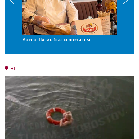
Антон Шагин был холостяком
Разв
ЧП