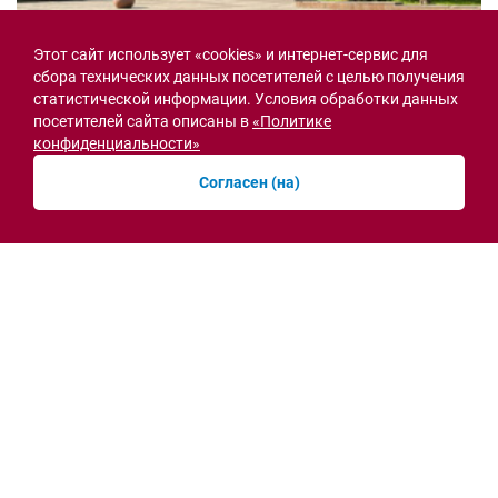
Этот сайт использует «cookies» и интернет-сервис для
Семьи героев СВО с временной регистрацией
сбора технических данных посетителей с целью получения
в Ростовской области смогут получить
статистической информации. Условия обработки данных
земельный участок
посетителей сайта описаны в
«Политике
30.07.2026 13:05
конфиденциальности»
Новости рубрики
Согласен (на)
Острая ситуация