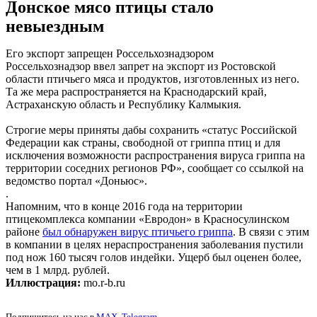
Донское мясо птицы стало
невыездным
Его экспорт запрещен Россельхознадзором
Россельхознадзор ввел запрет на экспорт из Ростовской
области птичьего мяса и продуктов, изготовленных из него.
Та же мера распространяется на Краснодарский край,
Астраханскую область и Республику Калмыкия.
Строгие меры приняты дабы сохранить «статус Российской
Федерации как страны, свободной от гриппа птиц и для
исключения возможности распространения вируса гриппа на
территории соседних регионов РФ», сообщает со ссылкой на
ведомство портал «Доньюс».
.
Напомним, что в конце 2016 года на территории
птицекомплекса компании «Евродон» в Красносулинском
районе
был обнаружен вирус птичьего гриппа
. В связи с этим
в компании в целях нераспространения заболевания пустили
под нож 160 тысяч голов индейки. Ущерб был оценен более,
чем в 1 млрд. рублей.
Иллюстрация:
mo.r-b.ru
Подпишитесь на нас в
MAX
,
Telegram
.