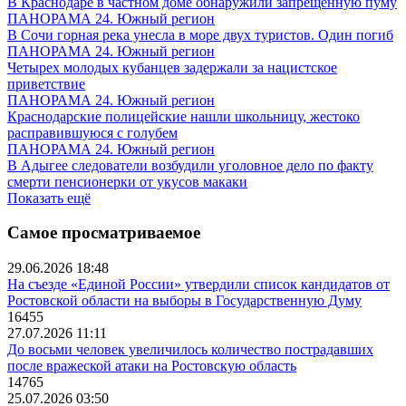
В Краснодаре в частном доме обнаружили запрещенную пуму
ПАНОРАМА 24. Южный регион
В Сочи горная река унесла в море двух туристов. Один погиб
ПАНОРАМА 24. Южный регион
Четырех молодых кубанцев задержали за нацистское
приветствие
ПАНОРАМА 24. Южный регион
Краснодарские полицейские нашли школьницу, жестоко
расправившуюся с голубем
ПАНОРАМА 24. Южный регион
В Адыгее следователи возбудили уголовное дело по факту
смерти пенсионерки от укусов макаки
Показать ещё
Самое просматриваемое
29.06.2026 18:48
На съезде «Единой России» утвердили список кандидатов от
Ростовской области на выборы в Государственную Думу
16455
27.07.2026 11:11
До восьми человек увеличилось количество пострадавших
после вражеской атаки на Ростовскую область
14765
25.07.2026 03:50