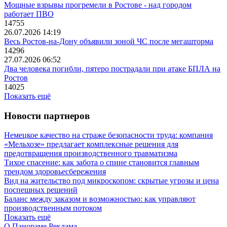
Мощные взрывы прогремели в Ростове - над городом
работает ПВО
14755
26.07.2026 14:19
Весь Ростов-на-Дону объявили зоной ЧС после мегашторма
14296
27.07.2026 06:52
Два человека погибли, пятеро пострадали при атаке БПЛА на
Ростов
14025
Показать ещё
Новости партнеров
Немецкое качество на страже безопасности труда: компания
«Мельхозе» предлагает комплексные решения для
предотвращения производственного травматизма
Тихое спасение: как забота о спине становится главным
трендом здоровьесбережения
Вид на жительство под микроскопом: скрытые угрозы и цена
поспешных решений
Баланс между заказом и возможностью: как управляют
производственным потоком
Показать ещё
О Панораме
Реклама