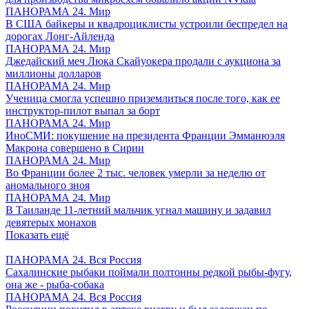
ПАНОРАМА 24. Мир
В США байкеры и квадроциклисты устроили беспредел на
дорогах Лонг-Айленда
ПАНОРАМА 24. Мир
Джедайский меч Люка Скайуокера продали с аукциона за
миллионы долларов
ПАНОРАМА 24. Мир
Ученица смогла успешно приземлиться после того, как ее
инструктор-пилот выпал за борт
ПАНОРАМА 24. Мир
ИноСМИ: покушение на президента Франции Эмманюэля
Макрона совершено в Сирии
ПАНОРАМА 24. Мир
Во Франции более 2 тыс. человек умерли за неделю от
аномального зноя
ПАНОРАМА 24. Мир
В Таиланде 11-летний мальчик угнал машину и задавил
девятерых монахов
Показать ещё
ПАНОРАМА 24. Вся Россия
Сахалинские рыбаки поймали полтонны редкой рыбы-фугу,
она же - рыба-собака
ПАНОРАМА 24. Вся Россия