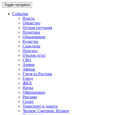
Toggle navigation
События
Власть
Общество
Острая ситуация
Политика
Образование
Культура
Скандалы
Прогноз
Отклик есть!
СВО
Армия
Афиша
Глядя из Ростова
Город
ЖКХ
Наука
Официально
Реклама
Спорт
Транспорт и дороги
Читаем. Смотрим. Играем