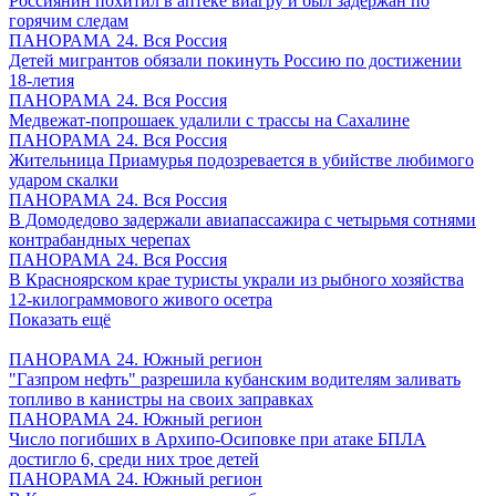
Россиянин похитил в аптеке виагру и был задержан по
горячим следам
ПАНОРАМА 24. Вся Россия
Детей мигрантов обязали покинуть Россию по достижении
18-летия
ПАНОРАМА 24. Вся Россия
Медвежат-попрошаек удалили с трассы на Сахалине
ПАНОРАМА 24. Вся Россия
Жительница Приамурья подозревается в убийстве любимого
ударом скалки
ПАНОРАМА 24. Вся Россия
В Домодедово задержали авиапассажира с четырьмя сотнями
контрабандных черепах
ПАНОРАМА 24. Вся Россия
В Красноярском крае туристы украли из рыбного хозяйства
12-килограммового живого осетра
Показать ещё
ПАНОРАМА 24. Южный регион
"Газпром нефть" разрешила кубанским водителям заливать
топливо в канистры на своих заправках
ПАНОРАМА 24. Южный регион
Число погибших в Архипо-Осиповке при атаке БПЛА
достигло 6, среди них трое детей
ПАНОРАМА 24. Южный регион