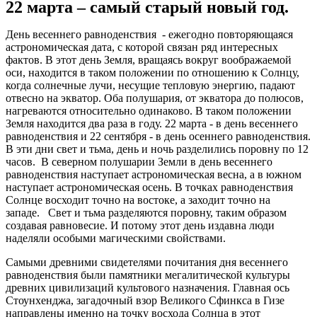
22 марта – самый старый новый год.
День весеннего равноденствия - ежегодно повторяющаяся
астрономическая дата, с которой связан ряд интересных
фактов. В этот день Земля, вращаясь вокруг воображаемой
оси, находится в таком положении по отношению к Солнцу,
когда солнечные лучи, несущие тепловую энергию, падают
отвесно на экватор. Оба полушария, от экватора до полюсов,
нагреваются относительно одинаково. В таком положении
Земля находится два раза в году. 22 марта - в день весеннего
равноденствия и 22 сентября - в день осеннего равноденствия.
В эти дни свет и тьма, день и ночь разделились поровну по 12
часов. В северном полушарии Земли в день весеннего
равноденствия наступает астрономическая весна, а в южном
наступает астрономическая осень. В точках равноденствия
Солнце восходит точно на востоке, а заходит точно на
западе. Свет и тьма разделяются поровну, таким образом
создавая равновесие. И потому этот день издавна люди
наделяли особыми магическими свойствами.
Самыми древними свидетелями почитания дня весеннего
равноденствия были памятники мегалитической культуры
древних цивилизаций культового назначения. Главная ось
Стоунхенджа, загадочный взор Великого Сфинкса в Гизе
направлены именно на точку восхода Солнца в этот