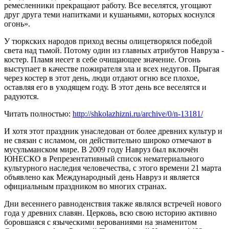
ремесленники прекращают работу. Все веселятся, угощают
друг друга теми напитками и кушаньями, которых коснулся
огонь».
У тюркских народов приход весны олицетворялся победой
света над тьмой. Потому один из главных атрибутов Навруза -
костер. Пламя несет в себе очищающее значение. Огонь
выступает в качестве пожирателя зла и всех недугов. Прыгая
через костер в этот день, люди отдают огню все плохое,
оставляя его в уходящем году. В этот день все веселятся и
радуются.
Читать полностью:
http://shkolazhizni.ru/archive/0/n-13181/
И хотя этот праздник унаследован от более древних культур и
не связан с исламом, он действительно широко отмечают в
мусульманском мире. В 2009 году Навруз был включён
ЮНЕСКО в Репрезентативный список нематериального
культурного наследия человечества, с этого времени 21 марта
объявлено как Международный день Навруз и является
официальным праздником во многих странах.
Дни весеннего равноденствия также являлся встречей нового
года у древних славян. Церковь, всю свою историю активно
боровшаяся с языческими верованиями на знаменитом