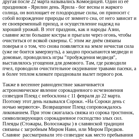
другая после 22 марта назывались Комоедицей. Один из её
праздников - Ярилин день. Ярила - бог весны и жаркого
солнца, он воплощает ее плодородные силы, он приносит с
собой возрождение природы от зимнего сна, от него зависит и
ее своевременный приход, и осуществление надежд на
хороший урожай. В этот праздник, как и народы Азии,
славяне жгли большие костры и прыгали через огонь, чтобы
очиститься от всякой скверны. С этим же днём связаны
поверья и о том, что снова появляется на земле нечистая сила
(уже не боится замерзнуть), а заодно просыпаются медведи и
домовые, проводились игры "пробуждения медведя",
выставлялось угощения для домового. Там, где разводили
пчел, проводили очистительное окуривание травами пасеки, а
в более теплом климате праздновали вылет первого роя.
Также в весеннее равноденствие заканчивается
астрономическое явление сорокадневного исчезновения
созвездия Плеяд с небосклона с 11 февраля до 22 марта.
Поэтому этот день назывался Сороки. «На Сороки день с
ночью меряются». Возвращение Плеяд сопровождалось
ликованием. При этом сжигалась связка из сорока тростинок,
символизирующих сорокадневное господство злых сил.
Плеяды (Стожары, Волосожары ) в славянской традиции
связаны с загробным Миром Нави, или Миром Предков.
Славяне рассматривали это созвездие как место пребывания