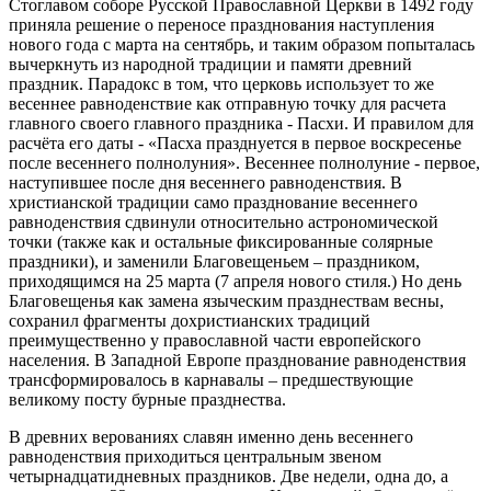
Стоглавом соборе Русской Православной Церкви в 1492 году
приняла решение о переносе празднования наступления
нового года с марта на сентябрь, и таким образом попыталась
вычеркнуть из народной традиции и памяти древний
праздник. Парадокс в том, что церковь использует то же
весеннее равноденствие как отправную точку для расчета
главного своего главного праздника - Пасхи. И правилом для
расчёта его даты - «Пасха празднуется в первое воскресенье
после весеннего полнолуния». Весеннее полнолуние - первое,
наступившее после дня весеннего равноденствия. В
христианской традиции само празднование весеннего
равноденствия сдвинули относительно астрономической
точки (также как и остальные фиксированные солярные
праздники), и заменили Благовещеньем – праздником,
приходящимся на 25 марта (7 апреля нового стиля.) Но день
Благовещенья как замена языческим празднествам весны,
сохранил фрагменты дохристианских традиций
преимущественно у православной части европейского
населения. В Западной Европе празднование равноденствия
трансформировалось в карнавалы – предшествующие
великому посту бурные празднества.
В древних верованиях славян именно день весеннего
равноденствия приходиться центральным звеном
четырнадцатидневных праздников. Две недели, одна до, а