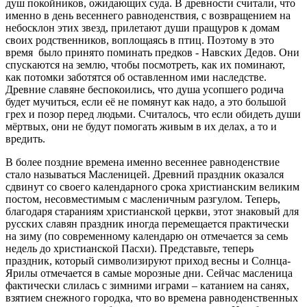
душ покойников, ожидающих суда. В древности считали, что
именно в день весеннего равноденствия, с возвращением на
небосклон этих звезд, прилетают души пращуров к домам
своих родственников, воплощаясь в птиц. Поэтому в это
время было принято поминать предков - Навских Дедов. Они
спускаются на землю, чтобы посмотреть, как их поминают,
как потомки заботятся об оставленном ими наследстве.
Древние славяне беспокоились, что душа усопшего родича
будет мучиться, если её не помянут как надо, а это большой
грех и позор перед людьми. Считалось, что если обидеть души
мёртвых, они не будут помогать живым в их делах, а то и
вредить.
В более поздние времена именно весеннее равноденствие
стало называться Масленицей. Древний праздник оказался
сдвинут со своего календарного срока христианским великим
постом, несовместимым с масленичным разгулом. Теперь,
благодаря стараниям христианской церкви, этот знаковый для
русских славян праздник иногда перемещается практически
на зиму (по современному календарю он отмечается за семь
недель до христианской Пасхи). Представьте, теперь
праздник, который символизируют приход весны и Солнца-
Ярилы отмечается в самые морозные дни. Сейчас масленица
фактически слилась с зимними играми – катанием на санях,
взятием снежного городка, что во времена равноденственных