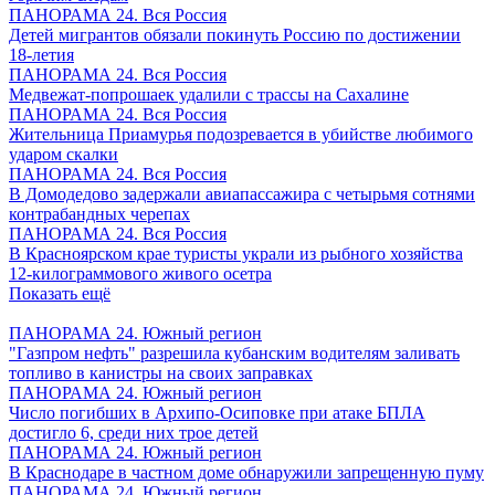
ПАНОРАМА 24. Вся Россия
Детей мигрантов обязали покинуть Россию по достижении
18-летия
ПАНОРАМА 24. Вся Россия
Медвежат-попрошаек удалили с трассы на Сахалине
ПАНОРАМА 24. Вся Россия
Жительница Приамурья подозревается в убийстве любимого
ударом скалки
ПАНОРАМА 24. Вся Россия
В Домодедово задержали авиапассажира с четырьмя сотнями
контрабандных черепах
ПАНОРАМА 24. Вся Россия
В Красноярском крае туристы украли из рыбного хозяйства
12-килограммового живого осетра
Показать ещё
ПАНОРАМА 24. Южный регион
"Газпром нефть" разрешила кубанским водителям заливать
топливо в канистры на своих заправках
ПАНОРАМА 24. Южный регион
Число погибших в Архипо-Осиповке при атаке БПЛА
достигло 6, среди них трое детей
ПАНОРАМА 24. Южный регион
В Краснодаре в частном доме обнаружили запрещенную пуму
ПАНОРАМА 24. Южный регион