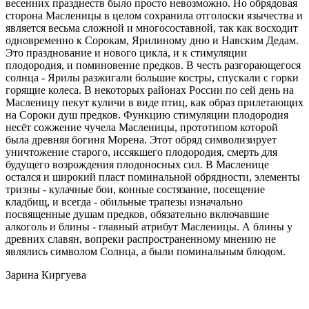
весенних празднеств было просто невозможно. Но обрядовая
сторона Масленицы в целом сохранила отголоски язычества и
является весьма сложной и многосоставной, так как восходит
одновременно к Сорокам, Ярилиному дню и Навским Дедам.
Это празднование и нового цикла, и к стимуляции
плодородия, и поминовение предков. В честь разгорающегося
солнца - Ярилы разжигали большие костры, спускали с горки
горящие колеса. В некоторых районах России по сей день на
Масленицу пекут куличи в виде птиц, как образ прилетающих
на Сороки душ предков. Функцию стимуляции плодородия
несёт сожжение чучела Масленицы, прототипом которой
была древняя богиня Морена. Этот обряд символизирует
уничтожение старого, иссякшего плодородия, смерть для
будущего возрождения плодоносных сил. В Масленице
остался и широкий пласт поминальной обрядности, элементы
тризны - кулачные бои, конные состязание, посещение
кладбищ, и всегда - обильные трапезы изначально
посвященные душам предков, обязательно включавшие
алкоголь и блины - главный атрибут Масленицы. А блины у
древних славян, вопреки распространенному мнению не
являлись символом Солнца, а были поминальным блюдом.
Зарина Киргуева