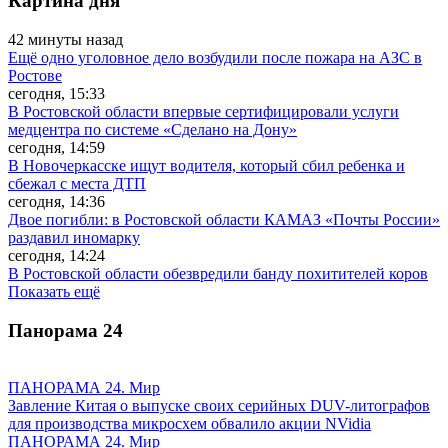
Картина дня
42 минуты назад
Ещё одно уголовное дело возбудили после пожара на АЗС в
Ростове
сегодня, 15:33
В Ростовской области впервые сертифицировали услуги
медцентра по системе «Сделано на Дону»
сегодня, 14:59
В Новочеркасске ищут водителя, который сбил ребенка и
сбежал с места ДТП
сегодня, 14:36
Двое погибли: в Ростовской области КАМАЗ «Почты России»
раздавил иномарку
сегодня, 14:24
В Ростовской области обезвредили банду похитителей коров
Показать ещё
Панорама
24
ПАНОРАМА 24. Мир
Завление Китая о выпуске своих серийных DUV-литографов
для производства микросхем обвалило акции NVidia
ПАНОРАМА 24. Мир