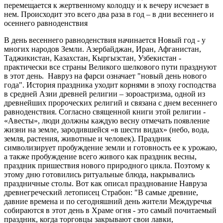
перемещается к жертвенному колодцу и к вечеру исчезает в
нем. Происходит это всего два раза в год – в дни весеннего и
осеннего равноденствия
В день весеннего равноденствия начинается Новый год - у
многих народов Земли. Азербайджан, Иран, Афганистан,
Таджикистан, Казахстан, Кыргызстан, Узбекистан -
практически все страны Великого шелкового пути празднуют
в этот день. Навруз на фарси означает "новый день нового
года". История праздника уходит корнями в эпоху господства
в средней Азии древней религии – зороастризма, одной из
древнейших пророческих религий и связана с днем весеннего
равноденствия. Согласно священной книги этой религии -
«Авесты», люди должны каждую весну отмечать появление
жизни на земле, зародившейся «в шести видах» (небо, вода,
земля, растения, животные и человек). Праздник
символизирует пробуждение земли и готовность ее к урожаю,
а также пробуждение всего живого как праздник весны,
праздник пришествия нового природного цикла. Поэтому к
этому дню готовились ритуальные блюда, накрывались
праздничные столы. Вот как описал празднование Навруза
древнегреческий летописец Страбон: "В самые древние,
давние времена и по сегодняшний день жители Междуречья
собираются в этот день в Храме огня - это самый почитаемый
праздник, когда торговцы закрывают свои лавки,