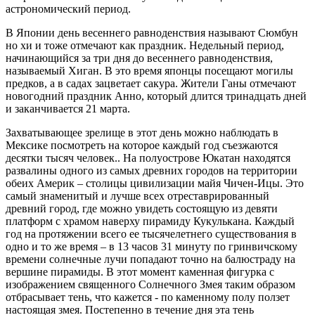
астрономический период.
В Японии день весеннего равноденствия называют Сюмбун
но хи и тоже отмечают как праздник. Недельный период,
начинающийся за три дня до весеннего равноденствия,
называемый Хиган. В это время японцы посещают могилы
предков, а в садах зацветает сакура. Жители Ганы отмечают
новогодний праздник Анно, который длится тринадцать дней
и за­канчивается 21 марта.
Захватывающее зрелище в этот день можно наблюдать в
Мексике посмотреть на которое каждый год съезжаются
десятки тысяч человек.. На полуострове Юкатан находятся
развалины одного из самых древних городов на территории
обеих Америк – столицы цивилизации майя Чичен-Ицы. Это
самый знаменитый и лучше всех отреставрированный
древний город, где можно увидеть состоящую из девяти
платформ с храмом наверху пирамиду Кукулькана. Каждый
год на протяжении всего ее тысячелетнего существования в
одно и то же время – в 13 часов 31 минуту по гринвичскому
времени солнечные лучи попадают точно на балюстраду на
вершине пирамиды. В этот момент каменная фигурка с
изображением священного Солнечного Змея таким образом
отбрасывает тень, что кажется - по каменному полу ползет
настоящая змея. Постепенно в течение дня эта тень