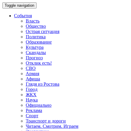
Toggle navigation
События
Власть
Общество
Острая ситуация
Политика
Образование
Культура
Скандалы
Прогноз
Отклик есть!
СВО
Армия
Афиша
Глядя из Ростова
Город
ЖКХ
Наука
Официально
Реклама
Спорт
Транспорт и дороги
Читаем. Смотрим. Играем