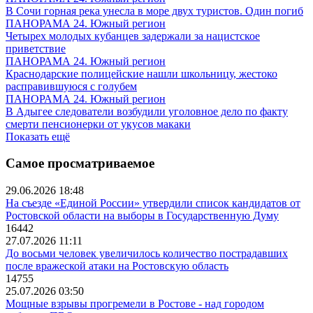
В Сочи горная река унесла в море двух туристов. Один погиб
ПАНОРАМА 24. Южный регион
Четырех молодых кубанцев задержали за нацистское
приветствие
ПАНОРАМА 24. Южный регион
Краснодарские полицейские нашли школьницу, жестоко
расправившуюся с голубем
ПАНОРАМА 24. Южный регион
В Адыгее следователи возбудили уголовное дело по факту
смерти пенсионерки от укусов макаки
Показать ещё
Самое просматриваемое
29.06.2026 18:48
На съезде «Единой России» утвердили список кандидатов от
Ростовской области на выборы в Государственную Думу
16442
27.07.2026 11:11
До восьми человек увеличилось количество пострадавших
после вражеской атаки на Ростовскую область
14755
25.07.2026 03:50
Мощные взрывы прогремели в Ростове - над городом