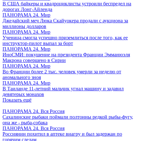
В США байкеры и квадроциклисты устроили беспредел на
дорогах Лонг-Айленда
ПАНОРАМА 24. Мир
Джедайский меч Люка Скайуокера продали с аукциона за
миллионы долларов
ПАНОРАМА 24. Мир
Ученица смогла успешно приземлиться после того, как ее
инструктор-пилот выпал за борт
ПАНОРАМА 24. Мир
ИноСМИ: покушение на президента Франции Эмманюэля
Макрона совершено в Сирии
ПАНОРАМА 24. Мир
Во Франции более 2 тыс. человек умерли за неделю от
аномального зноя
ПАНОРАМА 24. Мир
В Таиланде 11-летний мальчик угнал машину и задавил
девятерых монахов
Показать ещё
ПАНОРАМА 24. Вся Россия
Сахалинские рыбаки поймали полтонны редкой рыбы-фугу,
она же - рыба-собака
ПАНОРАМА 24. Вся Россия
Россиянин похитил в аптеке виагру и был задержан по
горячим следам