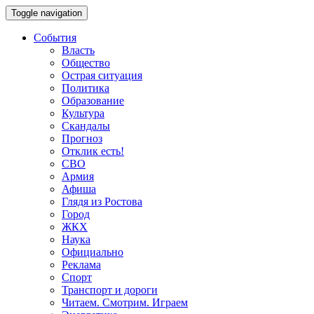
Toggle navigation
События
Власть
Общество
Острая ситуация
Политика
Образование
Культура
Скандалы
Прогноз
Отклик есть!
СВО
Армия
Афиша
Глядя из Ростова
Город
ЖКХ
Наука
Официально
Реклама
Спорт
Транспорт и дороги
Читаем. Смотрим. Играем