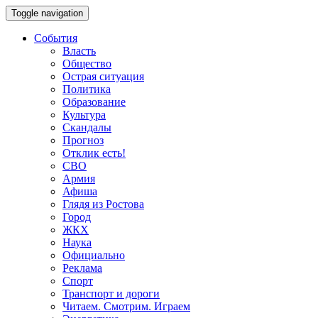
Toggle navigation
События
Власть
Общество
Острая ситуация
Политика
Образование
Культура
Скандалы
Прогноз
Отклик есть!
СВО
Армия
Афиша
Глядя из Ростова
Город
ЖКХ
Наука
Официально
Реклама
Спорт
Транспорт и дороги
Читаем. Смотрим. Играем