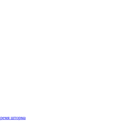
 время шторма