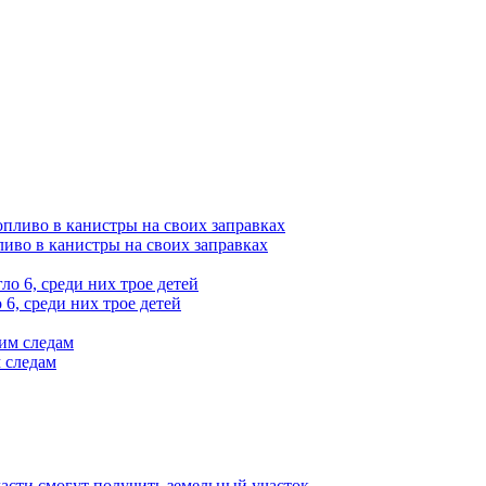
ливо в канистры на своих заправках
6, среди них трое детей
 следам
асти смогут получить земельный участок