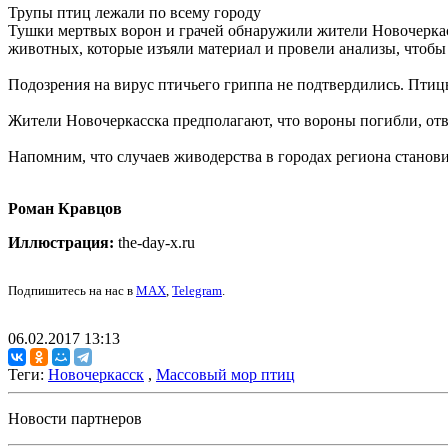
Трупы птиц лежали по всему городу
Тушки мертвых ворон и грачей обнаружили жители Новочеркас
животных, которые изъяли материал и провели анализы, чтобы
Подозрения на вирус птичьего гриппа не подтвердились. Пти
Жители Новочеркасска предполагают, что вороны погибли, отве
Напомним, что случаев живодерства в городах региона станов
Роман Кравцов
Иллюстрация:
the-day-x.ru
Подпишитесь на нас в
MAX
,
Telegram
.
06.02.2017 13:13
Теги:
Новочеркасск
,
Массовый мор птиц
Новости партнеров