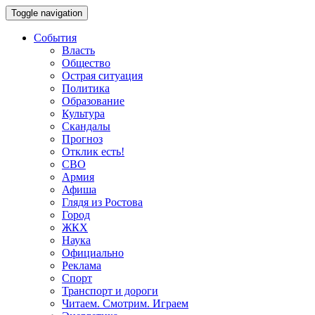
Toggle navigation
События
Власть
Общество
Острая ситуация
Политика
Образование
Культура
Скандалы
Прогноз
Отклик есть!
СВО
Армия
Афиша
Глядя из Ростова
Город
ЖКХ
Наука
Официально
Реклама
Спорт
Транспорт и дороги
Читаем. Смотрим. Играем