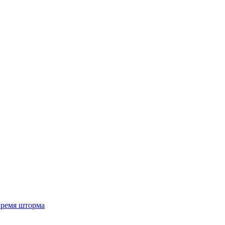
 время шторма