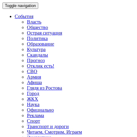
Toggle navigation
События
Власть
Общество
Острая ситуация
Политика
Образование
Культура
Скандалы
Прогноз
Отклик есть!
СВО
Армия
Афиша
Глядя из Ростова
Город
ЖКХ
Наука
Официально
Реклама
Спорт
Транспорт и дороги
Читаем. Смотрим. Играем