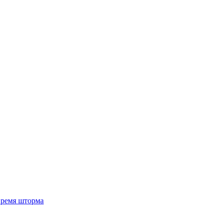
 время шторма