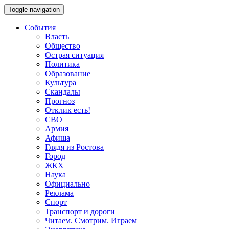
Toggle navigation
События
Власть
Общество
Острая ситуация
Политика
Образование
Культура
Скандалы
Прогноз
Отклик есть!
СВО
Армия
Афиша
Глядя из Ростова
Город
ЖКХ
Наука
Официально
Реклама
Спорт
Транспорт и дороги
Читаем. Смотрим. Играем