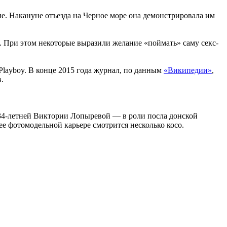
е. Накануне отъезда на Черное море она демонстрировала им
в. При этом некоторые выразили желание «поймать» саму секс-
layboy. В конце 2015 года журнал, по данным
«Википедии»
,
.
 34-летней Виктории Лопыревой — в роли посла донской
ее фотомодельной карьере смотрится несколько косо.