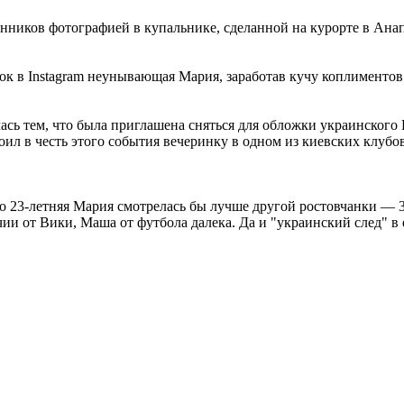
нников фотографией в купальнике, сделанной на курорте в Анап
мок в Instagram неунывающая Мария, заработав кучу коплименто
ь тем, что была приглашена сняться для обложки украинского P
оил в честь этого события вечеринку в одном из киевских клубов
то 23-летняя Мария смотрелась бы лучше другой ростовчанки —
ии от Вики, Маша от футбола далека. Да и "украинский след" в 