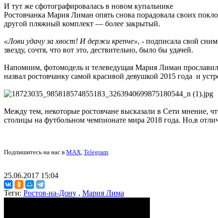
И тут же сфотографировалась в новом купальнике
Ростовчанка Мария Лиман опять снова порадовала своих покло
другой пляжный комплект — более закрытый.
«Лови удачу за хвост! И держи крепче»
, - подписала свой сни
звезду, сочтя, что вот это, дествительно, было бы удачей.
Напомним, фотомодель и телеведущая Мария Лиман прославилас
назвал ростовчанку самой красивой девушкой 2015 года и устр
Между тем, некоторые ростовчане высказали в Сети мнение, ч
столицы на футбольном чемпионате мира 2018 года. Но,в отлич
Подпишитесь на нас в
MAX
,
Telegram
.
25.06.2017 15:04
Теги:
Ростов-на-Дону
,
Мария Лима