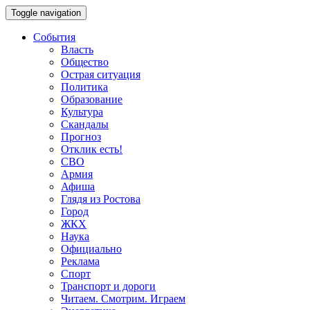
Toggle navigation
События
Власть
Общество
Острая ситуация
Политика
Образование
Культура
Скандалы
Прогноз
Отклик есть!
СВО
Армия
Афиша
Глядя из Ростова
Город
ЖКХ
Наука
Официально
Реклама
Спорт
Транспорт и дороги
Читаем. Смотрим. Играем