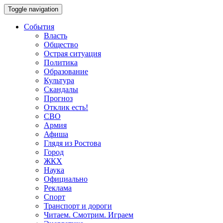
Toggle navigation
События
Власть
Общество
Острая ситуация
Политика
Образование
Культура
Скандалы
Прогноз
Отклик есть!
СВО
Армия
Афиша
Глядя из Ростова
Город
ЖКХ
Наука
Официально
Реклама
Спорт
Транспорт и дороги
Читаем. Смотрим. Играем