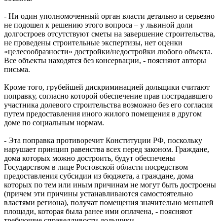
- Ни один уполномоченный орган власти детально и серьезно
не подошел к решению этого вопроса – у львиной доли
долгостроев отсутствуют сметы на завершение строительства,
не проведены строительные экспертизы, нет оценки
«целесообразности» достройки/недостройки любого объекта.
Все объекты находятся без консервации, - поясняют авторы
письма.
Кроме того, грубейшей дискриминацией дольщики считают
поправку, согласно которой обеспечение прав пострадавшего
участника долевого строительства возможно без его согласия
путем предоставления иного жилого помещения в другом
доме по социальным нормам.
- Эта поправка противоречит Конституции РФ, поскольку
нарушает принцип равенства всех перед законом. Граждане,
дома которых можно достроить, будут обеспечены
Государством в лице Ростовской области посредством
предоставления субсидии из бюджета, а граждане, дома
которых по тем или иным причинам не могут быть достроены
(причем эти причины устанавливаются самостоятельно
властями региона), получат помещения значительно меньшей
площади, которая была ранее ими оплачена, - поясняют
требующие справедливости дольщики.