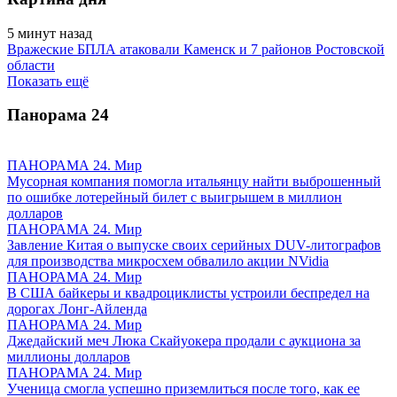
5 минут назад
Вражеские БПЛА атаковали Каменск и 7 районов Ростовской
области
Показать ещё
Панорама
24
ПАНОРАМА 24. Мир
Мусорная компания помогла итальянцу найти выброшенный
по ошибке лотерейный билет с выигрышем в миллион
долларов
ПАНОРАМА 24. Мир
Завление Китая о выпуске своих серийных DUV-литографов
для производства микросхем обвалило акции NVidia
ПАНОРАМА 24. Мир
В США байкеры и квадроциклисты устроили беспредел на
дорогах Лонг-Айленда
ПАНОРАМА 24. Мир
Джедайский меч Люка Скайуокера продали с аукциона за
миллионы долларов
ПАНОРАМА 24. Мир
Ученица смогла успешно приземлиться после того, как ее