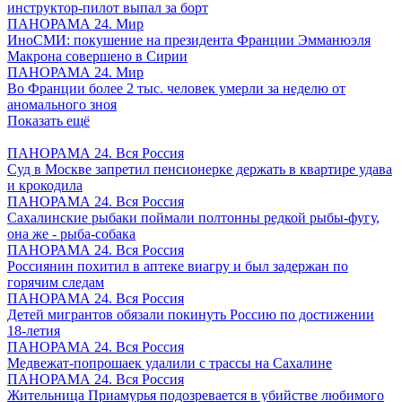
инструктор-пилот выпал за борт
ПАНОРАМА 24. Мир
ИноСМИ: покушение на президента Франции Эмманюэля
Макрона совершено в Сирии
ПАНОРАМА 24. Мир
Во Франции более 2 тыс. человек умерли за неделю от
аномального зноя
Показать ещё
ПАНОРАМА 24. Вся Россия
Суд в Москве запретил пенсионерке держать в квартире удава
и крокодила
ПАНОРАМА 24. Вся Россия
Сахалинские рыбаки поймали полтонны редкой рыбы-фугу,
она же - рыба-собака
ПАНОРАМА 24. Вся Россия
Россиянин похитил в аптеке виагру и был задержан по
горячим следам
ПАНОРАМА 24. Вся Россия
Детей мигрантов обязали покинуть Россию по достижении
18-летия
ПАНОРАМА 24. Вся Россия
Медвежат-попрошаек удалили с трассы на Сахалине
ПАНОРАМА 24. Вся Россия
Жительница Приамурья подозревается в убийстве любимого