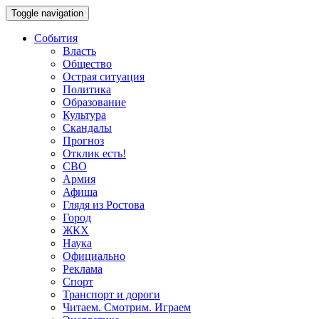
Toggle navigation
События
Власть
Общество
Острая ситуация
Политика
Образование
Культура
Скандалы
Прогноз
Отклик есть!
СВО
Армия
Афиша
Глядя из Ростова
Город
ЖКХ
Наука
Официально
Реклама
Спорт
Транспорт и дороги
Читаем. Смотрим. Играем