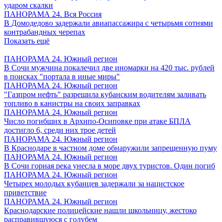
ударом скалки
ПАНОРАМА 24. Вся Россия
В Домодедово задержали авиапассажира с четырьмя сотнями
контрабандных черепах
Показать ещё
ПАНОРАМА 24. Южный регион
В Сочи мужчина покалечил две иномарки на 420 тыс. рублей
в поисках "портала в иные миры"
ПАНОРАМА 24. Южный регион
"Газпром нефть" разрешила кубанским водителям заливать
топливо в канистры на своих заправках
ПАНОРАМА 24. Южный регион
Число погибших в Архипо-Осиповке при атаке БПЛА
достигло 6, среди них трое детей
ПАНОРАМА 24. Южный регион
В Краснодаре в частном доме обнаружили запрещенную пуму
ПАНОРАМА 24. Южный регион
В Сочи горная река унесла в море двух туристов. Один погиб
ПАНОРАМА 24. Южный регион
Четырех молодых кубанцев задержали за нацистское
приветствие
ПАНОРАМА 24. Южный регион
Краснодарские полицейские нашли школьницу, жестоко
расправившуюся с голубем