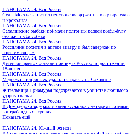
ПАНОРАМА 24. Вся Россия
Суд в Москве запретил пенсионерке держать в квартире удава
и крокодила
ПАНОРАМА 24. Вся Россия
Сахалинские рыбаки поймали полтонны редкой рыбы-фугу,
она же - рыба-собака
ПАНОРАМА 24. Вся Россия
Россиянин похитил в аптеке виагру и был задержан по
горячим следам
ПАНОРАМА 24. Вся Россия
Детей мигрантов обязали покинуть Россию по достижении
18-летия
ПАНОРАМА 24. Вся Россия
Медвежат-попрошаек удалили с трассы на Сахалине
ПАНОРАМА 24. Вся Россия
Жительница Приамурья подозревается в убийстве любимого
ударом скалки
ПАНОРАМА 24. Вся Россия
В Домодедово задержали авиапассажира с четырьмя сотнями
контрабандных черепах
Показать ещё
ПАНОРАМА 24. Южный регион
В Сочи мужчина покалечил две иномарки на 420 тыс. рублей