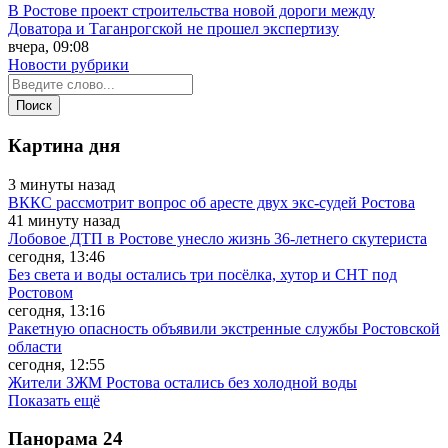
В Ростове проект строительства новой дороги между
Доватора и Таганрогской не прошел экспертизу
вчера, 09:08
Новости рубрики
Картина дня
3 минуты назад
ВККС рассмотрит вопрос об аресте двух экс-судей Ростова
41 минуту назад
Лобовое ДТП в Ростове унесло жизнь 36-летнего скутериста
сегодня, 13:46
Без света и воды остались три посёлка, хутор и СНТ под
Ростовом
сегодня, 13:16
Ракетную опасность объявили экстренные службы Ростовской
области
сегодня, 12:55
Жители ЗЖМ Ростова остались без холодной воды
Показать ещё
Панорама
24