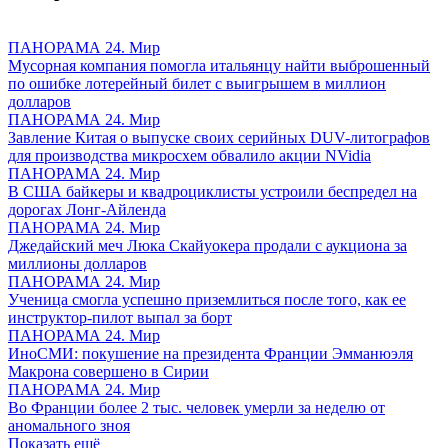
ПАНОРАМА 24. Мир
Мусорная компания помогла итальянцу найти выброшенный
по ошибке лотерейный билет с выигрышем в миллион
долларов
ПАНОРАМА 24. Мир
Завление Китая о выпуске своих серийных DUV-литографов
для производства микросхем обвалило акции NVidia
ПАНОРАМА 24. Мир
В США байкеры и квадроциклисты устроили беспредел на
дорогах Лонг-Айленда
ПАНОРАМА 24. Мир
Джедайский меч Люка Скайуокера продали с аукциона за
миллионы долларов
ПАНОРАМА 24. Мир
Ученица смогла успешно приземлиться после того, как ее
инструктор-пилот выпал за борт
ПАНОРАМА 24. Мир
ИноСМИ: покушение на президента Франции Эмманюэля
Макрона совершено в Сирии
ПАНОРАМА 24. Мир
Во Франции более 2 тыс. человек умерли за неделю от
аномального зноя
Показать ещё