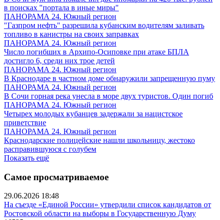
в поисках "портала в иные миры"
ПАНОРАМА 24. Южный регион
"Газпром нефть" разрешила кубанским водителям заливать
топливо в канистры на своих заправках
ПАНОРАМА 24. Южный регион
Число погибших в Архипо-Осиповке при атаке БПЛА
достигло 6, среди них трое детей
ПАНОРАМА 24. Южный регион
В Краснодаре в частном доме обнаружили запрещенную пуму
ПАНОРАМА 24. Южный регион
В Сочи горная река унесла в море двух туристов. Один погиб
ПАНОРАМА 24. Южный регион
Четырех молодых кубанцев задержали за нацистское
приветствие
ПАНОРАМА 24. Южный регион
Краснодарские полицейские нашли школьницу, жестоко
расправившуюся с голубем
Показать ещё
Самое просматриваемое
29.06.2026 18:48
На съезде «Единой России» утвердили список кандидатов от
Ростовской области на выборы в Государственную Думу