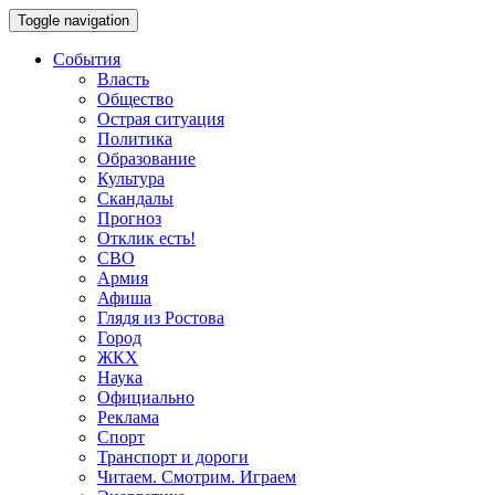
Toggle navigation
События
Власть
Общество
Острая ситуация
Политика
Образование
Культура
Скандалы
Прогноз
Отклик есть!
СВО
Армия
Афиша
Глядя из Ростова
Город
ЖКХ
Наука
Официально
Реклама
Спорт
Транспорт и дороги
Читаем. Смотрим. Играем