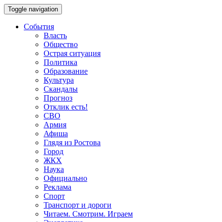
Toggle navigation
События
Власть
Общество
Острая ситуация
Политика
Образование
Культура
Скандалы
Прогноз
Отклик есть!
СВО
Армия
Афиша
Глядя из Ростова
Город
ЖКХ
Наука
Официально
Реклама
Спорт
Транспорт и дороги
Читаем. Смотрим. Играем