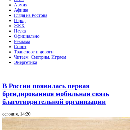
Армия
Афиша
Глядя из Ростова
Город
ЖКХ
Наука
Официально
Реклама
Спорт
Транспорт и дороги
Читаем. Смотрим. Играем
Энергетика
Общество
В России появилась первая
брендированная мобильная связь
благотворительной организации
сегодня, 14:20