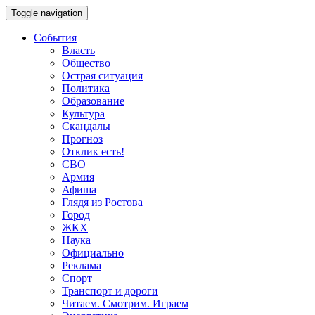
Toggle navigation
События
Власть
Общество
Острая ситуация
Политика
Образование
Культура
Скандалы
Прогноз
Отклик есть!
СВО
Армия
Афиша
Глядя из Ростова
Город
ЖКХ
Наука
Официально
Реклама
Спорт
Транспорт и дороги
Читаем. Смотрим. Играем