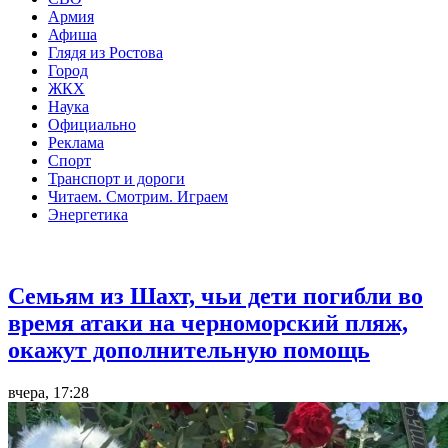
Армия
Афиша
Глядя из Ростова
Город
ЖКХ
Наука
Официально
Реклама
Спорт
Транспорт и дороги
Читаем. Смотрим. Играем
Энергетика
Общество
Семьям из Шахт, чьи дети погибли во
время атаки на черноморский пляж,
окажут дополнительную помощь
вчера, 17:28