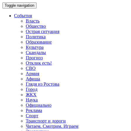
Toggle navigation
События
Власть
Общество
Острая ситуация
Политика
Образование
Культура
Скандалы
Прогноз
Отклик есть!
СВО
Армия
Афиша
Глядя из Ростова
Город
ЖКХ
Наука
Официально
Реклама
Спорт
Транспорт и дороги
Читаем. Смотрим. Играем