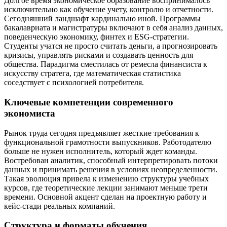
Долгое время экономическое образование воспринималось
исключительно как обучение учету, контролю и отчетности.
Сегодняшний ландшафт кардинально иной. Программы
бакалавриата и магистратуры включают в себя анализ данных,
поведенческую экономику, финтех и ESG-стратегии.
Студенты учатся не просто считать деньги, а прогнозировать
кризисы, управлять рисками и создавать ценность для
общества. Парадигма сместилась от ремесла финансиста к
искусству стратега, где математическая статистика
соседствует с психологией потребителя.
Ключевые компетенции современного
экономиста
Рынок труда сегодня предъявляет жесткие требования к
функциональной грамотности выпускников. Работодателю
больше не нужен исполнитель, который ждет команды.
Востребован аналитик, способный интерпретировать потоки
данных и принимать решения в условиях неопределенности.
Такая эволюция привела к изменению структуры учебных
курсов, где теоретические лекции занимают меньше трети
времени. Основной акцент сделан на проектную работу и
кейс-стади реальных компаний.
Структура и форматы обучения