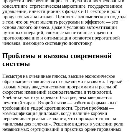
профессий невероятно широк. Выпускники востребованы в
консалтинге, стратегическом маркетинге, государственном
управлении, инвестиционных фондах и IT-секторе в роли
продуктовых аналитиков. Ценность экономического подхода
в том, что он учит мыслить ресурсами и эффектом — это
основа любого бизнеса. Даже в условиях автоматизации
рутинных операций, сложные когнитивные задачи по
прогнозированию и оптимизации остаются прерогативой
человека, имеющего системную подготовку.
Проблемы и вызовы современной
системы
Несмотря на очевидные плюсы, высшее экономическое
образование сталкивается с серьезными вызовами. Первый —
разрыв между академическими программами и реальной
скоростью изменений законодательства и технологий.
Учебники часто устаревают быстрее, чем завершается
печатный тираж. Второй вызов — избыток формальных
требований в ущерб креативности. Третья проблема —
коммодификация дипломов, когда наличие корочки
перевешивает реальные знания, что порождает спрос на
«дипломы для галочки». Решение видится в усилении роли
независимых сертификаций и практико-ориентированных