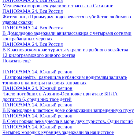
ПАНОРАМА 24. Вся Россия
Медвежат-попрошаек удалили с трассы на Сахалине
ПАНОРАМА 24. Вся Россия
Жительница Приамурья подозревается в убийстве любимого
ударом скалки
ПАНОРАМА 24. Вся Россия
В Домодедово задержали авиапассажира с четырьмя сотнями
контрабандных черепах
ПАНОРАМА 24. Вся Россия
В Красноярском крае туристы украли из рыбного хозяйства
12-килограммового живого осетра
Показать ещё
ПАНОРАМА 24. Южный регион
"Газпром нефть" разрешила кубанским водителям заливать
топливо в канистры на своих заправках
ПАНОРАМА 24. Южный регион
Число погибших в Архипо-Осиповке при атаке БПЛА
достигло 6, среди них трое детей
ПАНОРАМА 24. Южный регион
В Краснодаре в частном доме обнаружили запрещенную пуму
ПАНОРАМА 24. Южный регион
В Сочи горная река унесла в море двух туристов. Один погиб
ПАНОРАМА 24. Южный регион
Четырех молодых кубанцев задержали за нацистское