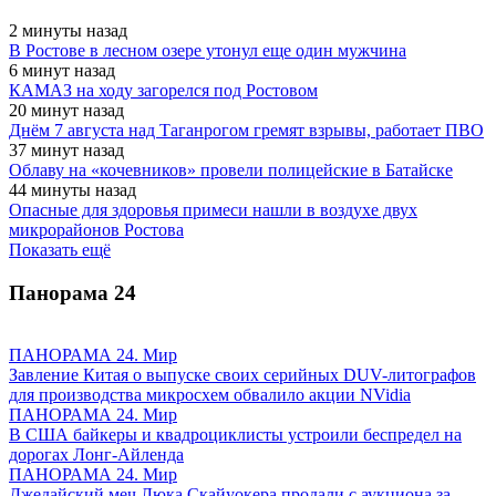
2 минуты назад
В Ростове в лесном озере утонул еще один мужчина
6 минут назад
КАМАЗ на ходу загорелся под Ростовом
20 минут назад
Днём 7 августа над Таганрогом гремят взрывы, работает ПВО
37 минут назад
Облаву на «кочевников» провели полицейские в Батайске
44 минуты назад
Опасные для здоровья примеси нашли в воздухе двух
микрорайонов Ростова
Показать ещё
Панорама
24
ПАНОРАМА 24. Мир
Завление Китая о выпуске своих серийных DUV-литографов
для производства микросхем обвалило акции NVidia
ПАНОРАМА 24. Мир
В США байкеры и квадроциклисты устроили беспредел на
дорогах Лонг-Айленда
ПАНОРАМА 24. Мир
Джедайский меч Люка Скайуокера продали с аукциона за