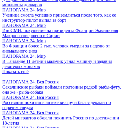
миллионы долларов
ПАНОРАМА 24. Мир
Ученица смогла успешно приземлиться после того, как ее
инструктор-пилот выпал за борт
ПАНОРАМА 24. Мир
ИноСМИ: покушение на президента Франции Эмманюэля
Макрона совершено в Сирии
ПАНОРАМА 24. Мир
Во Франции более 2 тыс. человек умерли за неделю от
аномального зноя
ПАНОРАМА 24. Мир
В Таиланде 11-летний мальчик угнал машину и задавил
девятерых монахов
Показать ещё
ПАНОРАМА 24. Вся Россия
Сахалинские рыбаки поймали полтонны редкой рыбы-фугу,
она же - рыба-собака
ПАНОРАМА 24. Вся Россия
Россиянин похитил в аптеке виагру и был задержан по
горячим следам
ПАНОРАМА 24. Вся Россия
Детей мигрантов обязали покинуть Россию по достижении
18-летия