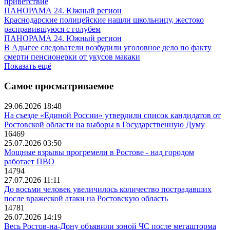
приветствие
ПАНОРАМА 24. Южный регион
Краснодарские полицейские нашли школьницу, жестоко
расправившуюся с голубем
ПАНОРАМА 24. Южный регион
В Адыгее следователи возбудили уголовное дело по факту
смерти пенсионерки от укусов макаки
Показать ещё
Самое просматриваемое
29.06.2026 18:48
На съезде «Единой России» утвердили список кандидатов от
Ростовской области на выборы в Государственную Думу
16469
25.07.2026 03:50
Мощные взрывы прогремели в Ростове - над городом
работает ПВО
14794
27.07.2026 11:11
До восьми человек увеличилось количество пострадавших
после вражеской атаки на Ростовскую область
14781
26.07.2026 14:19
Весь Ростов-на-Дону объявили зоной ЧС после мегашторма