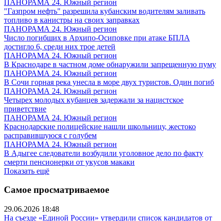
ПАНОРАМА 24. Южный регион
"Газпром нефть" разрешила кубанским водителям заливать
топливо в канистры на своих заправках
ПАНОРАМА 24. Южный регион
Число погибших в Архипо-Осиповке при атаке БПЛА
достигло 6, среди них трое детей
ПАНОРАМА 24. Южный регион
В Краснодаре в частном доме обнаружили запрещенную пуму
ПАНОРАМА 24. Южный регион
В Сочи горная река унесла в море двух туристов. Один погиб
ПАНОРАМА 24. Южный регион
Четырех молодых кубанцев задержали за нацистское
приветствие
ПАНОРАМА 24. Южный регион
Краснодарские полицейские нашли школьницу, жестоко
расправившуюся с голубем
ПАНОРАМА 24. Южный регион
В Адыгее следователи возбудили уголовное дело по факту
смерти пенсионерки от укусов макаки
Показать ещё
Самое просматриваемое
29.06.2026 18:48
На съезде «Единой России» утвердили список кандидатов от