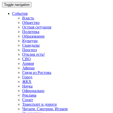
Toggle navigation
События
Власть
Общество
Острая ситуация
Политика
Образование
Культура
Скандалы
Прогноз
Отклик есть!
СВО
Армия
Афиша
Глядя из Ростова
Город
ЖКХ
Наука
Официально
Реклама
Спорт
Транспорт и дороги
Читаем. Смотрим. Играем