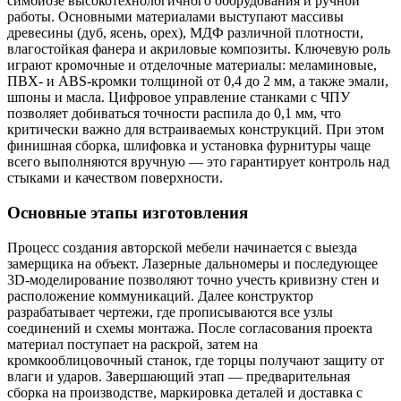
симбиозе высокотехнологичного оборудования и ручной
работы. Основными материалами выступают массивы
древесины (дуб, ясень, орех), МДФ различной плотности,
влагостойкая фанера и акриловые композиты. Ключевую роль
играют кромочные и отделочные материалы: меламиновые,
ПВХ- и ABS-кромки толщиной от 0,4 до 2 мм, а также эмали,
шпоны и масла. Цифровое управление станками с ЧПУ
позволяет добиваться точности распила до 0,1 мм, что
критически важно для встраиваемых конструкций. При этом
финишная сборка, шлифовка и установка фурнитуры чаще
всего выполняются вручную — это гарантирует контроль над
стыками и качеством поверхности.
Основные этапы изготовления
Процесс создания авторской мебели начинается с выезда
замерщика на объект. Лазерные дальномеры и последующее
3D-моделирование позволяют точно учесть кривизну стен и
расположение коммуникаций. Далее конструктор
разрабатывает чертежи, где прописываются все узлы
соединений и схемы монтажа. После согласования проекта
материал поступает на раскрой, затем на
кромкооблицовочный станок, где торцы получают защиту от
влаги и ударов. Завершающий этап — предварительная
сборка на производстве, маркировка деталей и доставка с