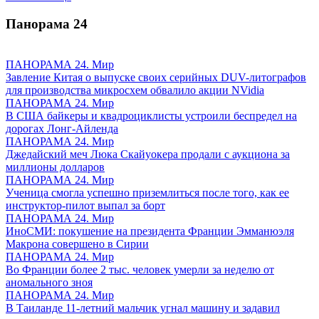
Панорама
24
ПАНОРАМА 24. Мир
Завление Китая о выпуске своих серийных DUV-литографов
для производства микросхем обвалило акции NVidia
ПАНОРАМА 24. Мир
В США байкеры и квадроциклисты устроили беспредел на
дорогах Лонг-Айленда
ПАНОРАМА 24. Мир
Джедайский меч Люка Скайуокера продали с аукциона за
миллионы долларов
ПАНОРАМА 24. Мир
Ученица смогла успешно приземлиться после того, как ее
инструктор-пилот выпал за борт
ПАНОРАМА 24. Мир
ИноСМИ: покушение на президента Франции Эмманюэля
Макрона совершено в Сирии
ПАНОРАМА 24. Мир
Во Франции более 2 тыс. человек умерли за неделю от
аномального зноя
ПАНОРАМА 24. Мир
В Таиланде 11-летний мальчик угнал машину и задавил