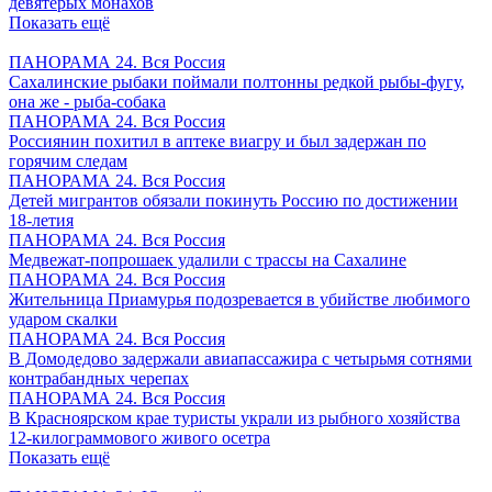
девятерых монахов
Показать ещё
ПАНОРАМА 24. Вся Россия
Сахалинские рыбаки поймали полтонны редкой рыбы-фугу,
она же - рыба-собака
ПАНОРАМА 24. Вся Россия
Россиянин похитил в аптеке виагру и был задержан по
горячим следам
ПАНОРАМА 24. Вся Россия
Детей мигрантов обязали покинуть Россию по достижении
18-летия
ПАНОРАМА 24. Вся Россия
Медвежат-попрошаек удалили с трассы на Сахалине
ПАНОРАМА 24. Вся Россия
Жительница Приамурья подозревается в убийстве любимого
ударом скалки
ПАНОРАМА 24. Вся Россия
В Домодедово задержали авиапассажира с четырьмя сотнями
контрабандных черепах
ПАНОРАМА 24. Вся Россия
В Красноярском крае туристы украли из рыбного хозяйства
12-килограммового живого осетра
Показать ещё