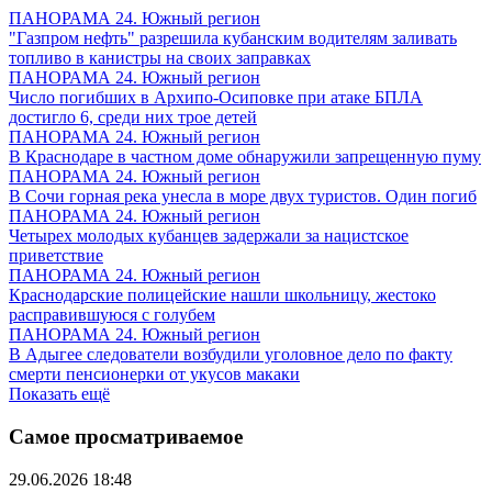
ПАНОРАМА 24. Южный регион
"Газпром нефть" разрешила кубанским водителям заливать
топливо в канистры на своих заправках
ПАНОРАМА 24. Южный регион
Число погибших в Архипо-Осиповке при атаке БПЛА
достигло 6, среди них трое детей
ПАНОРАМА 24. Южный регион
В Краснодаре в частном доме обнаружили запрещенную пуму
ПАНОРАМА 24. Южный регион
В Сочи горная река унесла в море двух туристов. Один погиб
ПАНОРАМА 24. Южный регион
Четырех молодых кубанцев задержали за нацистское
приветствие
ПАНОРАМА 24. Южный регион
Краснодарские полицейские нашли школьницу, жестоко
расправившуюся с голубем
ПАНОРАМА 24. Южный регион
В Адыгее следователи возбудили уголовное дело по факту
смерти пенсионерки от укусов макаки
Показать ещё
Самое просматриваемое
29.06.2026 18:48