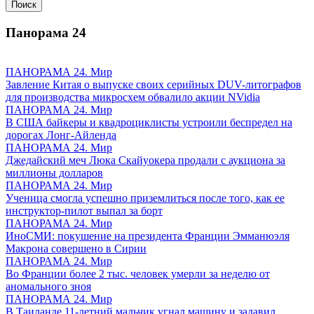
Панорама
24
ПАНОРАМА 24. Мир
Завление Китая о выпуске своих серийных DUV-литографов
для производства микросхем обвалило акции NVidia
ПАНОРАМА 24. Мир
В США байкеры и квадроциклисты устроили беспредел на
дорогах Лонг-Айленда
ПАНОРАМА 24. Мир
Джедайский меч Люка Скайуокера продали с аукциона за
миллионы долларов
ПАНОРАМА 24. Мир
Ученица смогла успешно приземлиться после того, как ее
инструктор-пилот выпал за борт
ПАНОРАМА 24. Мир
ИноСМИ: покушение на президента Франции Эмманюэля
Макрона совершено в Сирии
ПАНОРАМА 24. Мир
Во Франции более 2 тыс. человек умерли за неделю от
аномального зноя
ПАНОРАМА 24. Мир
В Таиланде 11-летний мальчик угнал машину и задавил