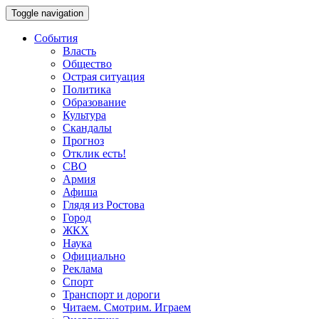
Toggle navigation
События
Власть
Общество
Острая ситуация
Политика
Образование
Культура
Скандалы
Прогноз
Отклик есть!
СВО
Армия
Афиша
Глядя из Ростова
Город
ЖКХ
Наука
Официально
Реклама
Спорт
Транспорт и дороги
Читаем. Смотрим. Играем